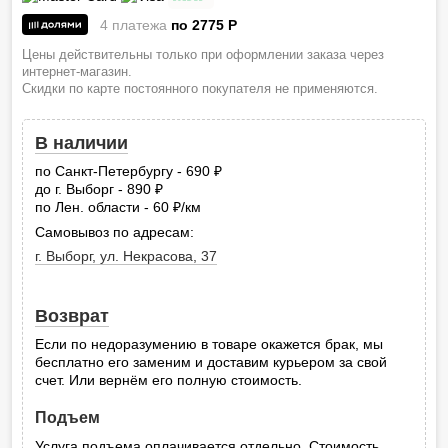
4 платежа
по 2775
P
Цены действительны только при оформлении заказа через
интернет-магазин.
Скидки по карте постоянного покупателя не применяются.
В наличии
по Санкт-Петербургу - 690
руб.
до г. Выборг - 890
руб.
по Лен. области - 60
/км
руб.
Самовывоз по адресам:
г. Выборг, ул. Некрасова, 37
Возврат
Если по недоразумению в товаре окажется брак, мы
бесплатно его заменим и доставим курьером за свой
счет. Или вернём его полную стоимость.
Подъем
Услуга подъема оплачивается отдельно. Стоимость