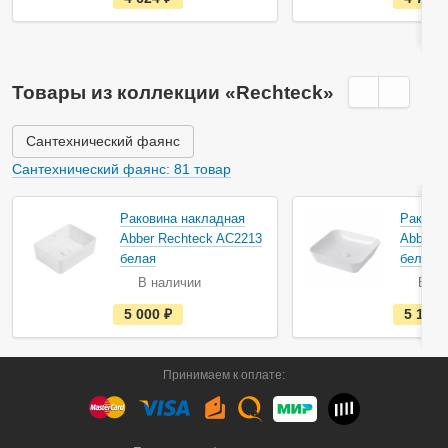
с
т
ь
в
н
а
Товары из коллекции «Rechteck»
л
и
ч
и
Сантехнический фаянс
и
Сантехнический фаянс: 81 товар
Раковина накладная
Ракови
Abber Rechteck AC2213
Abber R
белая
белая
В наличии
В на
е
5 000
руб.
5 120
с
т
ь
в
Принимаем к оплате:
н
а
л
и
ч