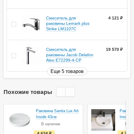
Смеситель для
4 121
руб.
раковины Lemark plus
Strike LM1107C
Смеситель для
19 570
руб.
раковины Jacob Delafon
Aleo E72299-4-CP
Еще 5 товаров
Похожие товары
Раковина Sanita Lux Art
Раковин
Inside 43см
Inside
В наличии
В на
е
4 624
руб.
4 700