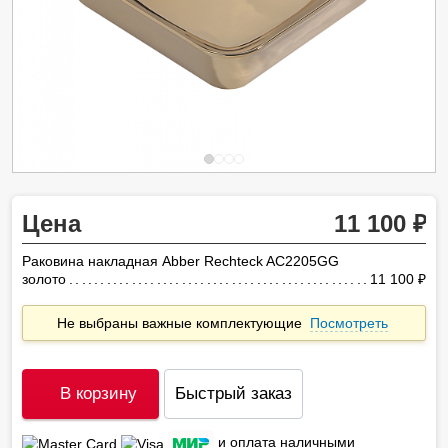
Цена
11 100
Раковина накладная Abber Rechteck AC2205GG
золото
11 100
ру
Не выбраны важные комплектующие
Посмотреть
В корзину
Быстрый заказ
и оплата наличными