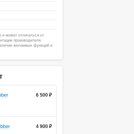
 и может отличаться от
ентации производителя.
наличие желаемых функций и
т
bber
6 500 ₽
bber
4 900 ₽