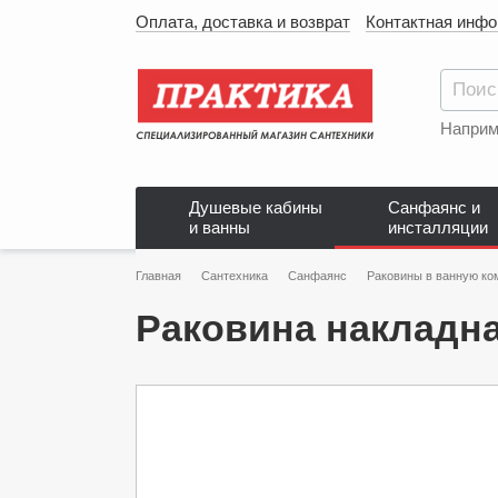
Оплата, доставка и возврат
Контактная инф
Наприм
Душевые кабины
Санфаянс и
и ванны
инсталляции
Главная
Сантехника
Санфаянс
Раковины в ванную ко
Раковина накладн