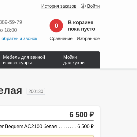
История заказов
Войти
 389‑59‑79
В корзине
0
пока пусто
до 18:00
 обратный звонок
Сравнение
Избранное
Мебель для ванной
Мойки
и аксессуары
для кухни
елая
200130
6 500
руб.
er Bequem AC2100 белая
6 500
руб.