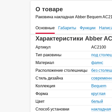
О товаре
Раковина накладная Abber Bequem AC2
Основные
Габариты
Функции
Написа
Характеристики Abber AC
Артикул
AC2100
Тип раковины
под столе
Материал
фаянс
Расположение столешницы
без столе
Стиль дизайна
современ
Коллекция
Bequem
Форма
круглая
Цвет
белый
Способ установки
накладная