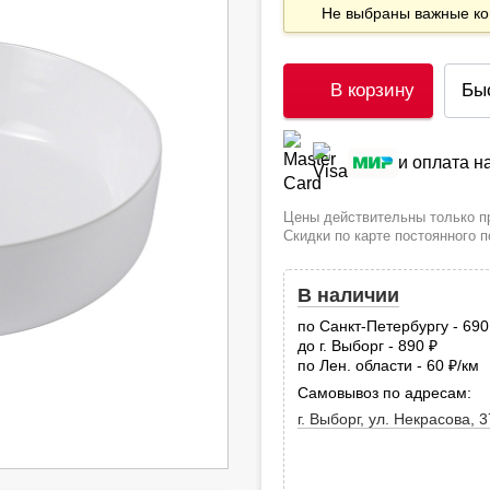
Не выбраны важные 
В корзину
Бы
и оплата 
Цены действительны только пр
Скидки по карте постоянного 
В наличии
по Санкт-Петербургу - 69
до г. Выборг - 890
руб.
по Лен. области - 60
/км
руб
Самовывоз по адресам:
г. Выборг, ул. Некрасова, 3