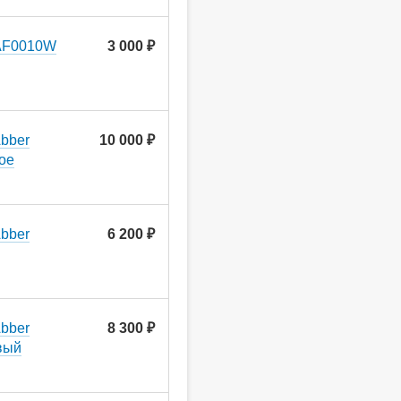
 AF0010W
3 000 ₽
bber
10 000 ₽
ое
bber
6 200 ₽
bber
8 300 ₽
вый