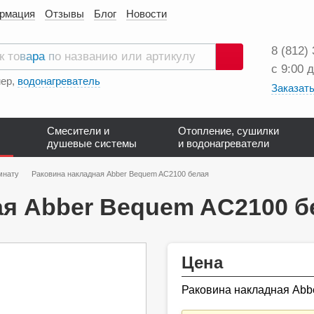
ормация
Отзывы
Блог
Новости
8 (812)
с 9:00 
Поиск
ер,
водонагреватель
Заказать
Смесители и
Отопление, сушилки
душевые системы
и водонагреватели
мнату
Раковина накладная Abber Bequem AC2100 белая
ая Abber Bequem AC2100 б
Цена
Раковина накладная Abb