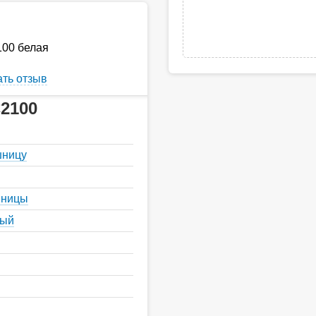
100 белая
ть отзыв
2100
шницу
шницы
ный