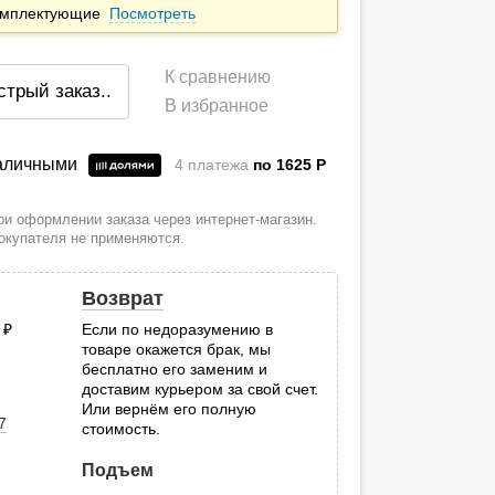
комплектующие
Посмотреть
К сравнению
стрый заказ
..
В избранное
наличными
4 платежа
по 1625
P
и оформлении заказа через интернет-магазин.
покупателя не применяются.
Возврат
0
руб.
Если по недоразумению в
товаре окажется брак, мы
.
бесплатно его заменим и
доставим курьером за свой счет.
Или вернём его полную
7
стоимость.
Подъем