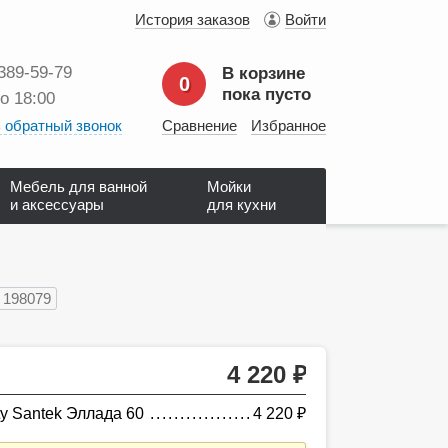
История заказов
Войти
 389‑59‑79
В корзине
0
пока пусто
до 18:00
 обратный звонок
Сравнение
Избранное
Мебель для ванной
Мойки
и аксессуары
для кухни
198079
4 220
руб.
y Santek Эллада 60
4 220
руб.