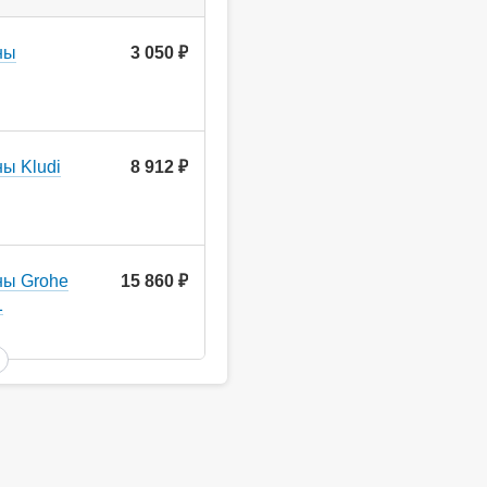
ны
3 050
руб.
ы Kludi
8 912
руб.
ны Grohe
15 860
руб.
1