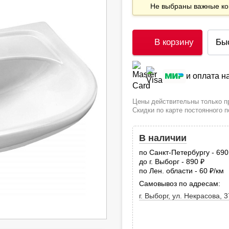
Не выбраны важные 
В корзину
Бы
и оплата 
Цены действительны только пр
Скидки по карте постоянного 
В наличии
по Санкт-Петербургу - 69
до г. Выборг - 890
руб.
по Лен. области - 60
/км
руб
Самовывоз по адресам:
г. Выборг, ул. Некрасова, 3