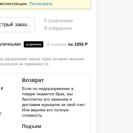
комплектующие
Посмотреть
К сравнению
стрый заказ
..
В избранное
наличными
4 платежа
по 1055
P
и оформлении заказа через интернет-магазин.
покупателя не применяются.
Возврат
0
руб.
Если по недоразумению в
товаре окажется брак, мы
.
бесплатно его заменим и
доставим курьером за свой счет.
Или вернём его полную
7
стоимость.
Подъем