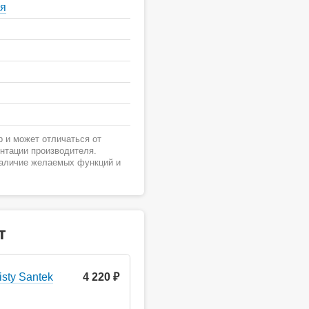
ая
 и может отличаться от
ентации производителя.
наличие желаемых функций и
т
sty Santek
4 220 ₽