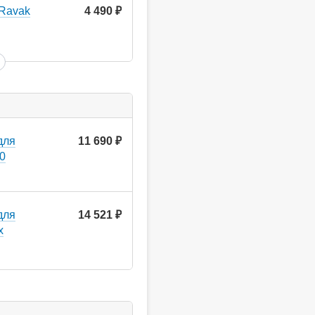
Ravak
4 490
руб.
для
11 690
руб.
00
для
14 521
руб.
x