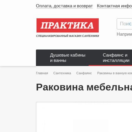
Оплата, доставка и возврат
Контактная инф
Наприм
Душевые кабины
Санфаянс и
и ванны
инсталляции
Главная
Сантехника
Санфаянс
Раковины в ванную ко
Раковина мебельна