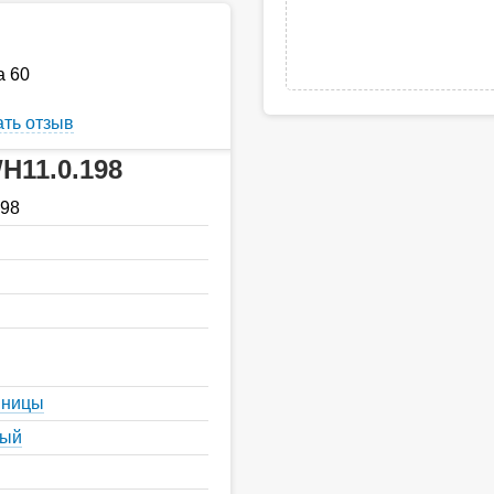
а 60
ть отзыв
H11.0.198
198
шницы
ный