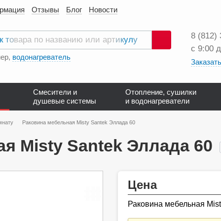
ормация
Отзывы
Блог
Новости
8 (812)
с 9:00 
Поиск
ер,
водонагреватель
Заказать
Смесители и
Отопление, сушилки
душевые системы
и водонагреватели
мнату
Раковина мебельная Misty Santek Эллада 60
я Misty Santek Эллада 60
Цена
Раковина мебельная Mist