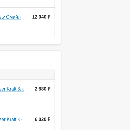
sty Смайл
12 040 ₽
r Kraft 3л.
2 880
руб.
r Kraft K-
6 020
руб.