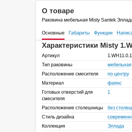
О товаре
Раковина мебельная Misty Santek Эллад
Основные
Габариты
Функции
Написа
Характеристики Misty 1.W
Артикул
1.WH11.0.
Тип раковины
мебельная
Расположение смесителя
по центру
Материал
фаянс
Готовых отверстий для
1
смесителя
Расположение столешницы
без столе
Стиль дизайна
современ
Коллекция
Эллада