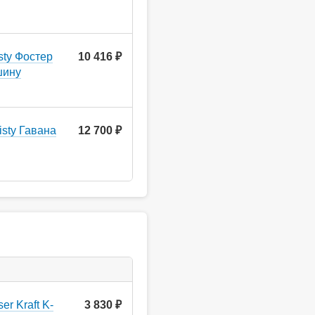
sty Фостер
10 416 ₽
шину
sty Гавана
12 700 ₽
r Kraft K-
3 830
руб.