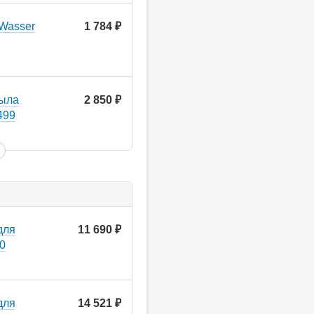
Wasser
1 784
руб.
мыла
2 850
руб.
499
для
11 690
руб.
00
для
14 521
руб.