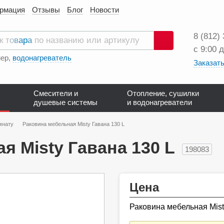
ормация
Отзывы
Блог
Новости
8 (812)
с 9:00 
Поиск
ер,
водонагреватель
Заказать
Смесители и
Отопление, сушилки
душевые системы
и водонагреватели
мнату
Раковина мебельная Misty Гавана 130 L
я Misty Гавана 130 L
198083
Цена
Раковина мебельная Mist