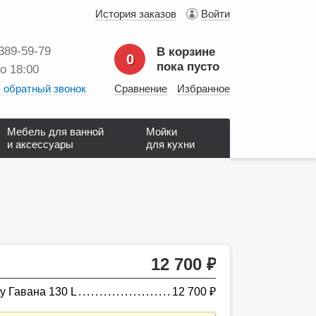
История заказов
Войти
 389‑59‑79
В корзине
0
пока пусто
до 18:00
 обратный звонок
Сравнение
Избранное
Мебель для ванной
Мойки
и аксессуары
для кухни
12 700
руб.
y Гавана 130 L
12 700
руб.