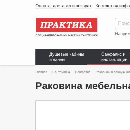
Оплата, доставка и возврат
Контактная инф
Наприм
Душевые кабины
Санфаянс и
и ванны
инсталляции
Главная
Сантехника
Санфаянс
Раковины в ванную ко
Раковина мебельна