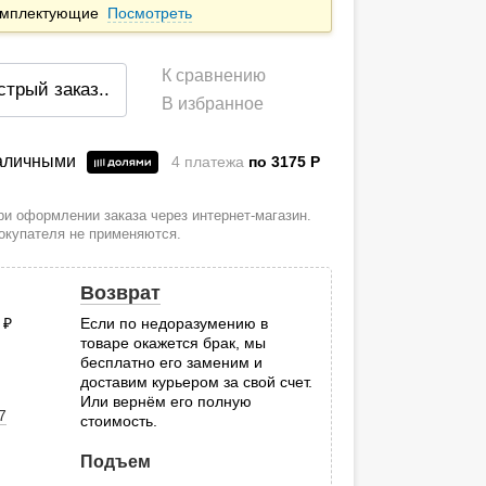
комплектующие
Посмотреть
К сравнению
стрый заказ
..
В избранное
наличными
4 платежа
по 3175
P
и оформлении заказа через интернет-магазин.
покупателя не применяются.
Возврат
0
руб.
Если по недоразумению в
товаре окажется брак, мы
.
бесплатно его заменим и
доставим курьером за свой счет.
Или вернём его полную
7
стоимость.
Подъем