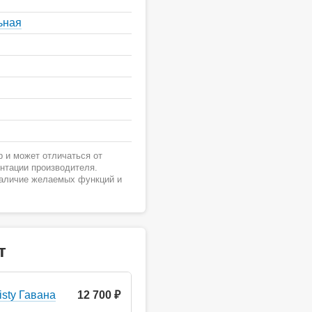
ьная
 и может отличаться от
ентации производителя.
наличие желаемых функций и
т
sty Гавана
12 700 ₽