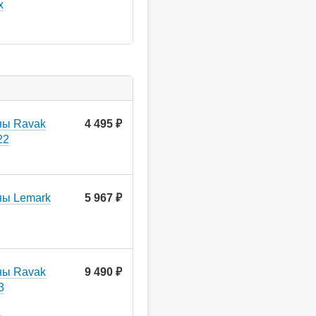
x
ны Ravak
4 495
руб.
22
ны Lemark
5 967
руб.
ны Ravak
9 490
руб.
3