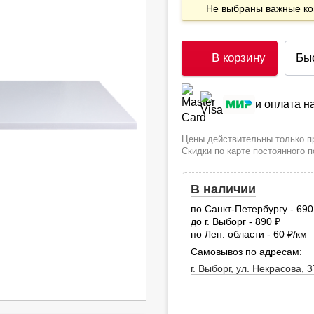
Не выбраны важные 
В корзину
Бы
и оплата 
Цены действительны только пр
Скидки по карте постоянного 
В наличии
по Санкт-Петербургу - 69
до г. Выборг - 890
руб.
по Лен. области - 60
/км
руб
Самовывоз по адресам:
г. Выборг, ул. Некрасова, 3