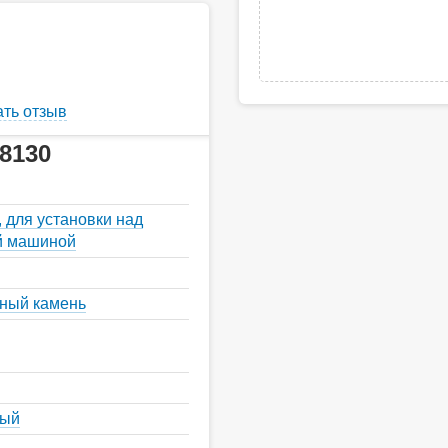
ть отзыв
8130
 для установки над
й машиной
нный камень
ный