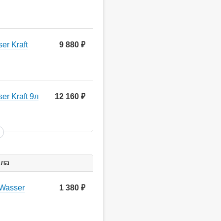
er Kraft
9 880
руб.
r Kraft 9л
12 160
руб.
ыла
Wasser
1 380
руб.