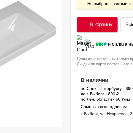
Не выбраны важные 
В корзину
Бы
и оплата 
Цены действительны только пр
Скидки по карте постоянного 
В наличии
по Санкт-Петербургу - 69
до г. Выборг - 890
руб.
по Лен. области - 60
/км
руб
Самовывоз по адресам:
г. Выборг, ул. Некрасова, 3