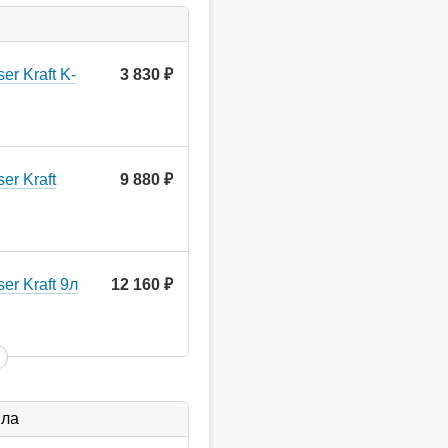
r Kraft K-
3 830
руб.
er Kraft
9 880
руб.
r Kraft 9л
12 160
руб.
ыла