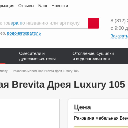
ормация
Отзывы
Блог
Новости
8 (812)
с 9:00 
Поиск
ер,
водонагреватель
Заказать
Смесители и
Отопление, сушилки
душевые системы
и водонагреватели
мнату
Раковина мебельная Brevita Дрея Luxury 105
я Brevita Дрея Luxury 105
Цена
Раковина мебельная Brev