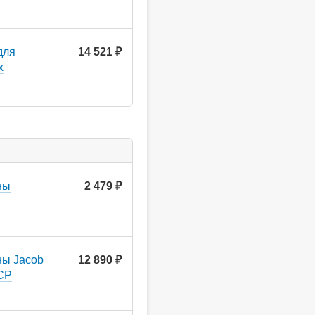
для
14 521
руб.
x
ны
2 479
руб.
ны Jacob
12 890
руб.
-CP