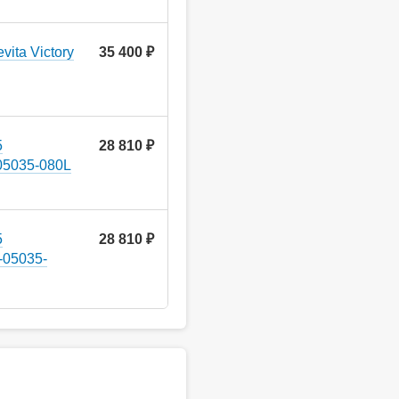
ita Victory
35 400 ₽
5
28 810 ₽
05035-080L
5
28 810 ₽
-05035-