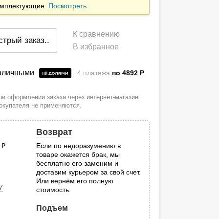
комплектующие
Посмотреть
К сравнению
стрый заказ
..
В избранное
наличными
4 платежа
по 4892
P
и оформлении заказа через интернет-магазин.
покупателя не применяются.
Возврат
0
руб.
Если по недоразумению в
товаре окажется брак, мы
.
бесплатно его заменим и
доставим курьером за свой счет.
Или вернём его полную
7
стоимость.
Подъем