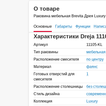
О товаре
Раковина мебельная Brevita Дрея Luxury
Основные
Габариты
Функции
Написа
Характеристики Dreja 111
Артикул
11105-KL
Тип раковины
мебельная
Расположение смесителя
по центру
Материал
фаянс
Готовых отверстий для
1
смесителя
Расположение столешницы
без столе
Стиль дизайна
современ
Коллекция
Luxury