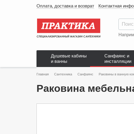
Оплата, доставка и возврат
Контактная инф
Наприм
Душевые кабины
Санфаянс и
и ванны
инсталляции
Главная
Сантехника
Санфаянс
Раковины в ванную ко
Раковина мебельна