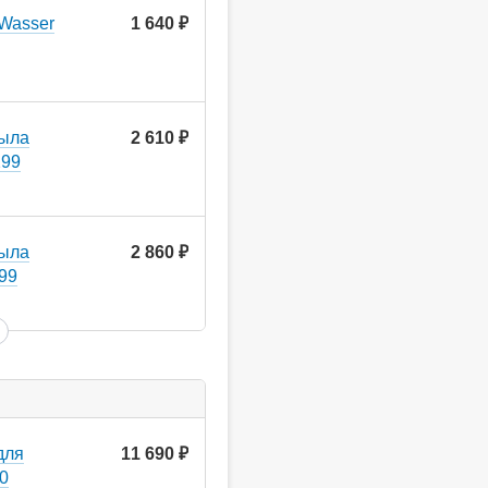
Wasser
1 640
руб.
мыла
2 610
руб.
299
мыла
2 860
руб.
599
для
11 690
руб.
00