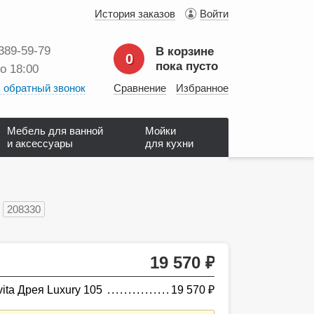
История заказов
Войти
 389‑59‑79
В корзине
0
пока пусто
до 18:00
 обратный звонок
Сравнение
Избранное
Мебель для ванной
Мойки
и аксессуары
для кухни
208330
19 570
руб.
ita Дрея Luxury 105
19 570
руб.