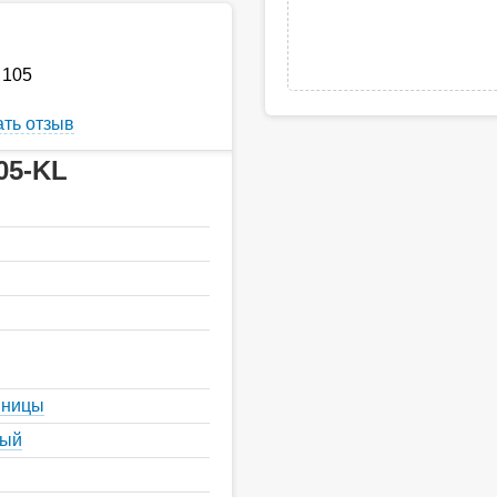
 105
ть отзыв
05-KL
шницы
ный