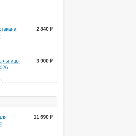
стакана
2 840
руб.
9
мыльницы
3 900
руб.
7026
для
11 690
руб.
00