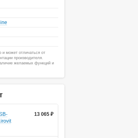
ine
 и может отличаться от
ентации производителя.
наличие желаемых функций и
т
SB-
13 065 ₽
rovit