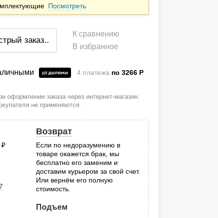
комплектующие
Посмотреть
К сравнению
стрый заказ
..
В избранное
наличными
4 платежа
по 3266
P
и оформлении заказа через интернет-магазин.
покупателя не применяются.
Возврат
0
руб.
Если по недоразумению в
товаре окажется брак, мы
.
бесплатно его заменим и
доставим курьером за свой счет.
Или вернём его полную
7
стоимость.
Подъем