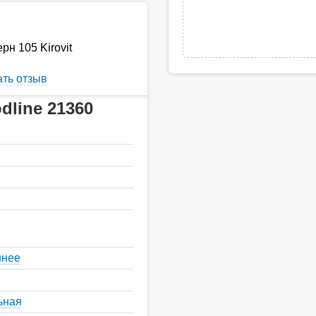
н 105 Kirovit
ть отзыв
line 21360
ннее
ьная