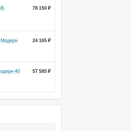
SB-
78 150 ₽
 Модерн
24 165 ₽
одерн 40
57 585 ₽