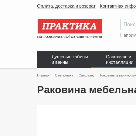
Оплата, доставка и возврат
Контактная инф
Наприм
Душевые кабины
Санфаянс и
и ванны
инсталляции
Главная
Сантехника
Санфаянс
Раковины в ванную ко
Раковина мебельна