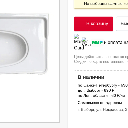
Не выбраны важные 
В корзину
Бы
и оплата 
Цены действительны только пр
Скидки по карте постоянного 
В наличии
по Санкт-Петербургу - 69
до г. Выборг - 890
руб.
по Лен. области - 60
/км
руб
Самовывоз по адресам:
г. Выборг, ул. Некрасова, 3