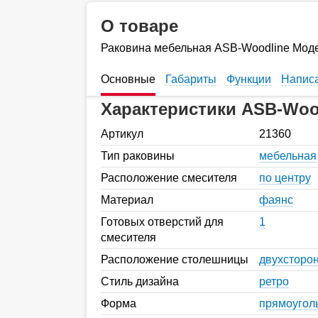
О товаре
Раковина мебельная ASB-Woodline Модер
Основные
Габариты
Функции
Написа
Характеристики ASB-Wood
Артикул
21360
Тип раковины
мебельная
Расположение смесителя
по центру
Материал
фаянс
Готовых отверстий для
1
смесителя
Расположение столешницы
двухсторо
Стиль дизайна
ретро
Форма
прямоугол