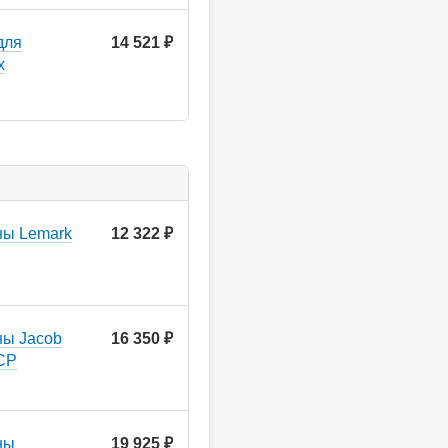
для
14 521
руб.
x
ны Lemark
12 322
руб.
ны Jacob
16 350
руб.
-CP
ны
19 925
руб.