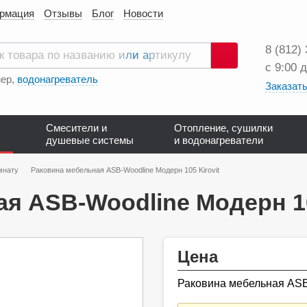
ормация
Отзывы
Блог
Новости
8 (812)
с 9:00 
Поиск
ер,
водонагреватель
Заказать
Смесители и
Отопление, сушилки
душевые системы
и водонагреватели
мнату
Раковина мебельная ASB-Woodline Модерн 105 Kirovit
я ASB-Woodline Модерн 10
Цена
Раковина мебельная ASB-