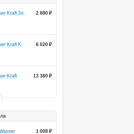
r Kraft 3л.
2 880
руб.
r Kraft K-
6 020
руб.
er Kraft
13 380
руб.
ыла
Wasser
1 008
руб.