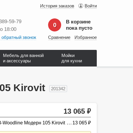
История заказов
Войти
 389‑59‑79
В корзине
0
пока пусто
до 18:00
 обратный звонок
Сравнение
Избранное
Мебель для ванной
Мойки
и аксессуары
для кухни
5 Kirovit
201342
13 065
руб.
Woodline Модерн 105 Kirovit
13 065
руб.