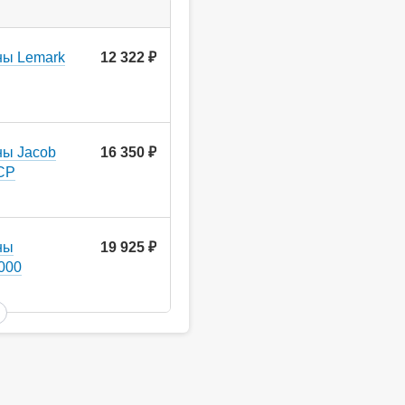
ны Lemark
12 322
руб.
ны Jacob
16 350
руб.
-CP
ны
19 925
руб.
000