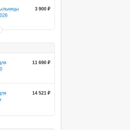
мыльницы
3 900
руб.
7026
для
11 690
руб.
00
для
14 521
руб.
x