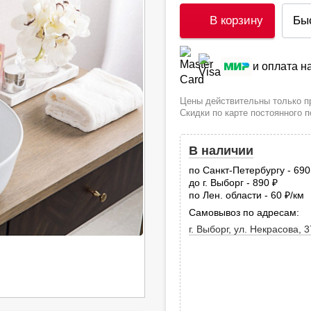
В корзину
Бы
и оплата 
Цены действительны только пр
Скидки по карте постоянного 
В наличии
по Санкт-Петербургу - 69
до г. Выборг - 890
руб.
по Лен. области - 60
/км
руб
Самовывоз по адресам:
г. Выборг, ул. Некрасова, 3