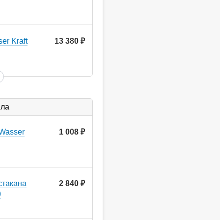
er Kraft
13 380
руб.
ыла
Wasser
1 008
руб.
стакана
2 840
руб.
9