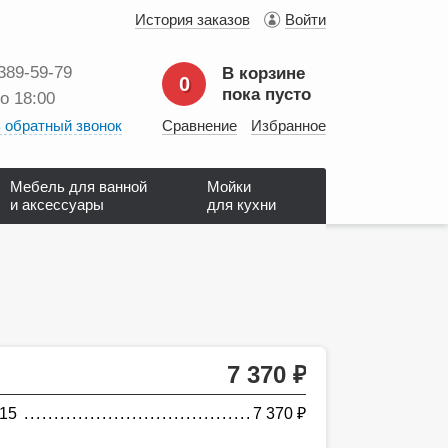
История заказов
Войти
 389‑59‑79
В корзине
0
пока пусто
до 18:00
 обратный звонок
Сравнение
Избранное
Мебель для ванной
Мойки
и аксессуары
для кухни
7 370
руб.
15
7 370
руб.