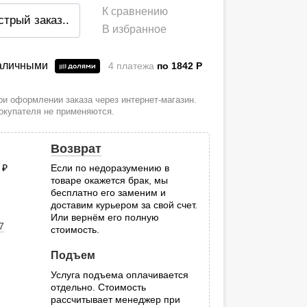
К сравнению
стрый заказ
..
В избранное
наличными
4 платежа
по 1842
P
и оформлении заказа через интернет-магазин.
покупателя не применяются.
Возврат
0
руб.
Если по недоразумению в
товаре окажется брак, мы
.
бесплатно его заменим и
доставим курьером за свой счет.
Или вернём его полную
7
стоимость.
Подъем
Услуга подъема оплачивается
отдельно. Стоимость
рассчитывает менеджер при