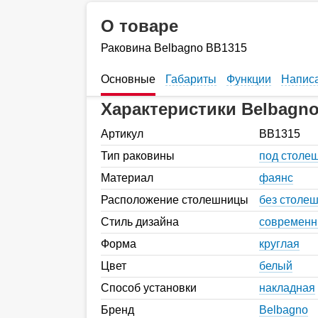
О товаре
Раковина Belbagno BB1315
Основные
Габариты
Функции
Написа
Характеристики Belbagn
Артикул
BB1315
Тип раковины
под столе
Материал
фаянс
Расположение столешницы
без столе
Стиль дизайна
современ
Форма
круглая
Цвет
белый
Способ установки
накладная
Бренд
Belbagno