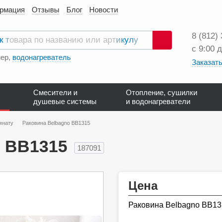
ормация
Отзывы
Блог
Новости
8 (812)
с 9:00 
Поиск
ер,
водонагреватель
Заказать
Смесители и
Отопление, сушилки
душевые системы
и водонагреватели
мнату
Раковина Belbagno BB1315
o BB1315
187091
Цена
Раковина Belbagno BB13