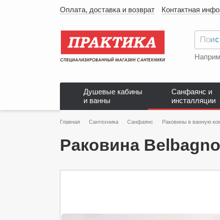
Оплата, доставка и возврат
Контактная инф
Наприм
Душевые кабины
Санфаянс и
и ванны
инсталляции
Главная
Сантехника
Санфаянс
Раковины в ванную ко
Раковина Belbagn