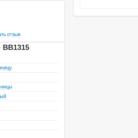
ть отзыв
o BB1315
шницу
шницы
ный