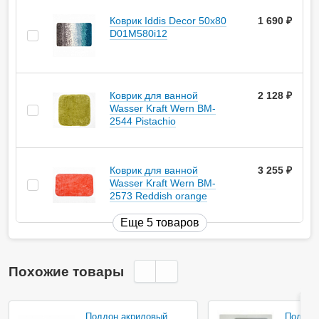
Коврик Iddis Decor 50х80
1 690
руб.
D01M580i12
Коврик для ванной
2 128
руб.
Wasser Kraft Wern BM-
2544 Pistachio
Коврик для ванной
3 255
руб.
Wasser Kraft Wern BM-
2573 Reddish orange
Еще 5 товаров
Похожие товары
Акция
Поддон акриловый
Поддон