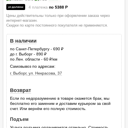
4 платежа
по 5388
P
Цены действительны только при оформлении заказа через
интернет-магазин.
Скидки по карте постоянного покупателя не применяются.
В наличии
по Санкт-Петербургу - 690
руб.
до г. Выборг - 890
руб.
по Лен. области - 60
/км
руб.
Самовывоз по адресам:
г. Выборг, ул. Некрасова, 37
Возврат
Если по недоразумению в товаре окажется брак, мы
бесплатно его заменим и доставим курьером за свой
счет. Или вернём его полную стоимость.
Подъем
Услуга подъема оплачивается отдельно. Стоимость