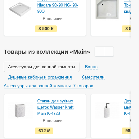
Niagara 90х90 NG- 90-
Тритон 
90Q
квадра
В наличии
В на
е
8 500
руб.
8 510
с
т
ь
в
н
Товары из коллекции «Main»
а
л
и
ч
Аксессуары для ванной комнаты
Ванны
и
и
Душевые кабины и ограждения
Смесители
Аксессуары для ванной комнаты: 7 товаров
Стакан для зубных
Дозатор
щеток Wasser Kraft
мыла Wa
Main K-4728
K-4799
В наличии
В на
е
612
руб.
984
с
т