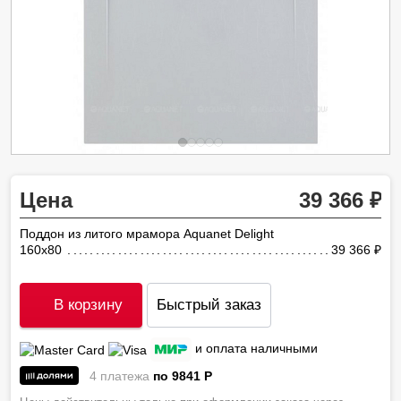
Цена
39 366
Поддон из литого мрамора Aquanet Delight
160x80
39 366
ру
В корзину
Быстрый заказ
и оплата наличными
4 платежа
по 9841
P