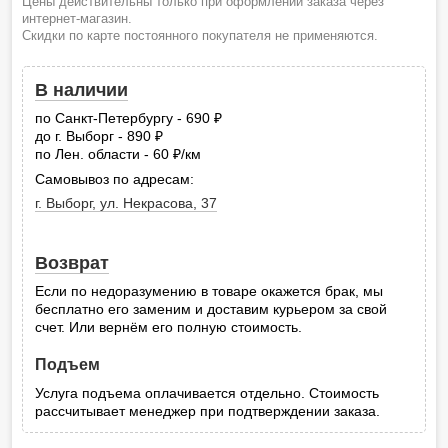
Цены действительны только при оформлении заказа через
интернет-магазин.
Скидки по карте постоянного покупателя не применяются.
В наличии
по Санкт-Петербургу - 690
руб.
до г. Выборг - 890
руб.
по Лен. области - 60
/км
руб.
Самовывоз по адресам:
г. Выборг, ул. Некрасова, 37
Возврат
Если по недоразумению в товаре окажется брак, мы
бесплатно его заменим и доставим курьером за свой
счет. Или вернём его полную стоимость.
Подъем
Услуга подъема оплачивается отдельно. Стоимость
рассчитывает менеджер при подтверждении заказа.