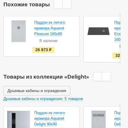
Похожие товары
Акция
Поддон из литого
Поддон 
мрамора Aquanet
мрамор
Pleasure 160x80
Essenti
1600x8
В наличии
В на
е
26 873
руб.
с
32 91
т
ь
в
н
а
Товары из коллекции «Delight»
л
и
ч
и
Душевые кабины и ограждения
и
Душевые кабины и ограждения: 5 товаров
Поддон из литого
Поддон 
мрамора Aquanet
мрамор
Delight 90x90
Delight