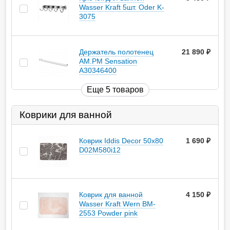
Wasser Kraft 5шт. Oder K-
3075
Держатель полотенец
21 890
руб.
AM.PM Sensation
A30346400
Еще 5 товаров
Коврики для ванной
Коврик Iddis Decor 50х80
1 690
руб.
D02M580i12
Коврик для ванной
4 150
руб.
Wasser Kraft Wern BM-
2553 Powder pink