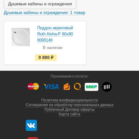
ч
Душевые кабины и ограждения
и
и
Душевые кабины и ограждения: 1 товар
Акция
Поддон акриловый
Roth Aloha-P 80х80
8000148
В наличии
е
9 880
руб.
с
т
ь
в
Принимаем к оплате:
н
а
л
и
ч
и
Политика конфиденциальности
и
Соглашение на обработку персональных данных
Публичный Договор оферты
Карта сайта