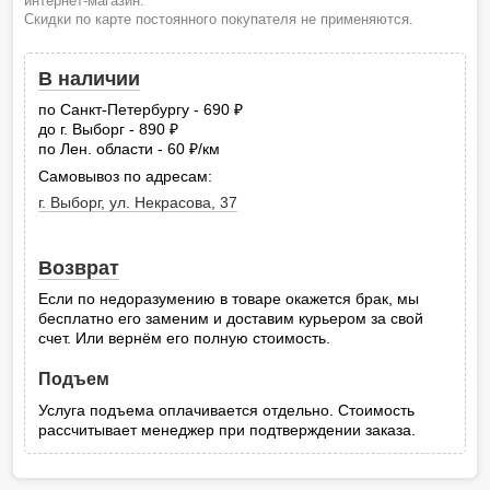
интернет-магазин.
Скидки по карте постоянного покупателя не применяются.
В наличии
по Санкт-Петербургу - 690
руб.
до г. Выборг - 890
руб.
по Лен. области - 60
/км
руб.
Самовывоз по адресам:
г. Выборг, ул. Некрасова, 37
Возврат
Если по недоразумению в товаре окажется брак, мы
бесплатно его заменим и доставим курьером за свой
счет. Или вернём его полную стоимость.
Подъем
Услуга подъема оплачивается отдельно. Стоимость
рассчитывает менеджер при подтверждении заказа.