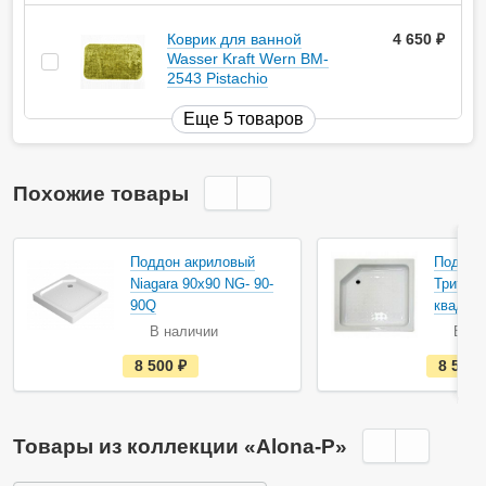
Коврик для ванной
4 650
руб.
Wasser Kraft Wern BM-
2543 Pistachio
Еще 5 товаров
Похожие товары
Акция
Поддон акриловый
Поддон
Niagara 90х90 NG- 90-
Тритон 
90Q
квадра
В наличии
В на
е
8 500
руб.
8 510
с
т
ь
в
н
Товары из коллекции «Alona-P»
а
л
и