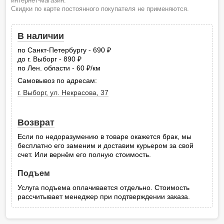
интернет-магазин.
Скидки по карте постоянного покупателя не применяются.
В наличии
по Санкт-Петербургу - 690
руб.
до г. Выборг - 890
руб.
по Лен. области - 60
/км
руб.
Самовывоз по адресам:
г. Выборг, ул. Некрасова, 37
Возврат
Если по недоразумению в товаре окажется брак, мы
бесплатно его заменим и доставим курьером за свой
счет. Или вернём его полную стоимость.
Подъем
Услуга подъема оплачивается отдельно. Стоимость
рассчитывает менеджер при подтверждении заказа.