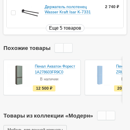
Держатель полотенец
2 740
руб.
Wasser Kraft Isar K-7331
Еще 5 товаров
Похожие товары
Акция
Пенал Акватон Форест
Пенал 
1A278603FR9C0
ZRU930
В наличии
В на
е
12 500
руб.
20 99
с
т
ь
в
н
а
Товары из коллекции «Модерн»
л
и
ч
и
Мебель для ванной комнаты