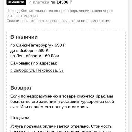
4 платежа
по 14396
P
Цены действительны только при оформлении заказа через
интернет-магазин.
Скидки по карте постоянного покупателя не применяются.
В наличии
по Санкт-Петербургу - 690
руб.
до г. Выборг - 890
руб.
по Лен. области - 60
/км
руб.
Самовывоз по адресам:
г. Выборг, ул. Некрасова, 37
Возврат
Если по недоразумению в товаре окажется брак, мы
бесплатно его заменим и доставим курьером за свой
счет. Или вернём его полную стоимость.
Подъем
Услуга подъема оплачивается отдельно. Стоимость
рассчитывает менеджер при подтверждении заказа.