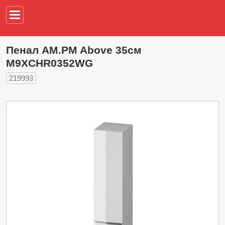
Например,
водонагреват
Пенал AM.PM Above 35см
M9XCHR0352WG
219993