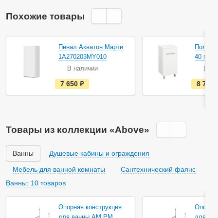
Похожие товары
Акция
Пенал Акватон Марти
Полупе
1A270203MY010
40 пра
В наличии
В на
е
7 650
руб.
8 798
с
т
ь
в
н
а
Товары из коллекции «Above»
л
и
ч
и
Ванны
Душевые кабины и ограждения
и
Мебель для ванной комнаты
Сантехнический фаянс
Ванны: 10 товаров
Опорная конструкция
Опорная
для ванны AM.PM
для ва