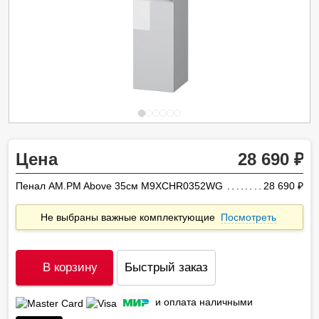
Цена
28 690
Пенал AM.PM Above 35см M9XCHR0352WG
28 690
ру
Не выбраны важные комплектующие
Посмотреть
В корзину
Быстрый заказ
и оплата наличными