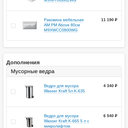
M9XFHX0802WG
Раковина мебельная
11 190 ₽
AM.PM Above 80см
M9XWCC0800WG
Дополнения
Мусорные ведра
Ведро для мусора
4 340
руб.
Wasser Kraft 5л.K-635
Ведро для мусора
6 540
руб.
Wasser Kraft K-665 5 л с
микролифтом