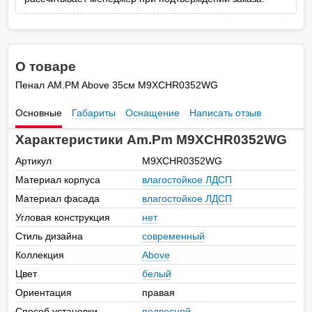
О товаре
Пенал AM.PM Above 35см M9XCHR0352WG
Основные
Габариты
Оснащение
Написать отзыв
Характеристики Am.Pm M9XCHR0352WG
Артикул
M9XCHR0352WG
Материал корпуса
влагостойкое ЛДСП
Материал фасада
влагостойкое ЛДСП
Угловая конструкция
нет
Стиль дизайна
современный
Коллекция
Above
Цвет
белый
Ориентация
правая
Способ установки
подвесной