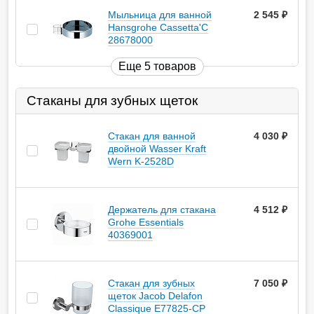
Мыльница для ванной
2 545
руб.
Hansgrohe Cassetta'C
28678000
Еще 5 товаров
Стаканы для зубных щеток
Стакан для ванной
4 030
руб.
двойной Wasser Kraft
Wern K-2528D
Держатель для стакана
4 512
руб.
Grohe Essentials
40369001
Стакан для зубных
7 050
руб.
щеток Jacob Delafon
Classique E77825-CP