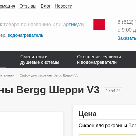
ормация
Отзывы
Блог
Новости
8 (812)
с 9:00 
Поиск
ер,
водонагреватель
Заказать
Смесители и
Отопление, сушилки
душевые системы
и водонагреватели
нтехники
Сифон для раковины Bergg Шерри V3
ны Bergg Шерри V3
175427
Цена
Сифон для раковины Be