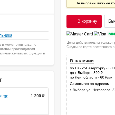
Не выбраны важные 
В корзину
Бы
льника
Цены действительны только пр
 и может отличаться от
Скидки по карте постоянного 
ентации производителя.
наличие желаемых функций и
В наличии
по Санкт-Петербургу - 69
до г. Выборг - 890
руб.
по Лен. области - 60
/км
руб
т
Самовывоз по адресам:
г. Выборг, ул. Некрасова, 3
ergg
1 200 ₽