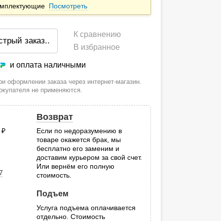
комплектующие
Посмотреть
К сравнению
стрый заказ
..
В избранное
и оплата наличными
и оформлении заказа через интернет-магазин.
покупателя не применяются.
Возврат
0
руб.
Если по недоразумению в
товаре окажется брак, мы
.
бесплатно его заменим и
доставим курьером за свой счет.
Или вернём его полную
7
стоимость.
Подъем
Услуга подъема оплачивается
отдельно. Стоимость