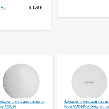
 V3
9 158 ₽
кладка на слив для раковины
Накладка на слив для ракови
ber AC0014
Abber AC0014MW белая матов