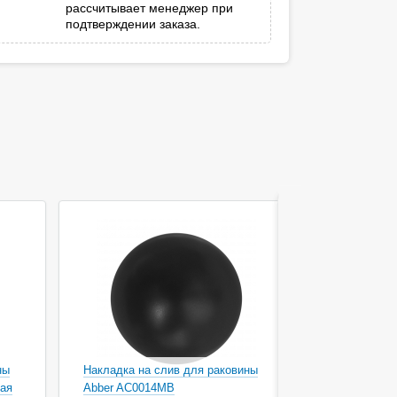
рассчитывает менеджер при
подтверждении заказа.
ны
Накладка на слив для раковины
Накладка н
ая
Abber AC0014MB
Abber AC00