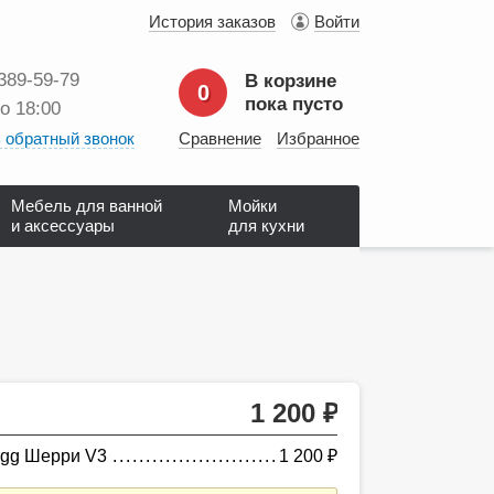
История заказов
Войти
 389‑59‑79
В корзине
0
пока пусто
до 18:00
 обратный звонок
Сравнение
Избранное
Мебель для ванной
Мойки
и аксессуары
для кухни
1 200
руб.
rgg Шерри V3
1 200
руб.