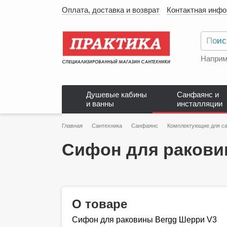
Оплата, доставка и возврат
Контактная инф
Наприм
Душевые кабины
Санфаянс и
и ванны
инсталляции
Главная
Сантехника
Санфаянс
Комплектующие для са
Сифон для ракови
О товаре
Сифон для раковины Bergg Шерри V3