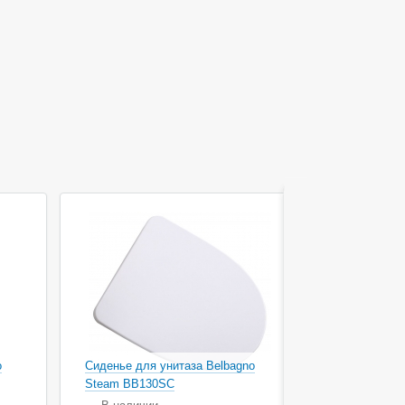
Акция
o
Сиденье для унитаза Belbagno
Сиденье для
Steam BB130SC
ZRU900004