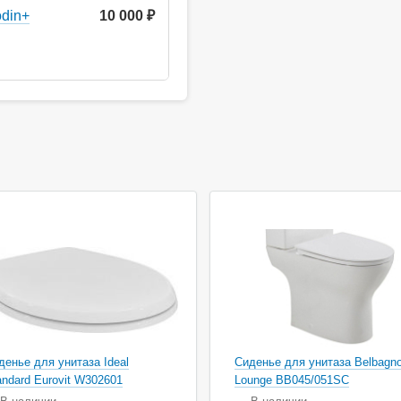
odin+
10 000 ₽
ция
денье для унитаза Ideal
Сиденье для унитаза Belbagn
andard Eurovit W302601
Lounge BB045/051SC