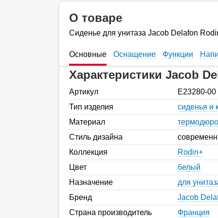
О товаре
Сиденье для унитаза Jacob Delafon Rod
Основные
Оснащение
Функции
Напи
Характеристики Jacob Del
Артикул
E23280-00
Тип изделия
сиденья и
Материал
термодюро
Стиль дизайна
современ
Коллекция
Rodin+
Цвет
белый
Назначение
для унитаз
Бренд
Jacob Dela
Страна производитель
Франция