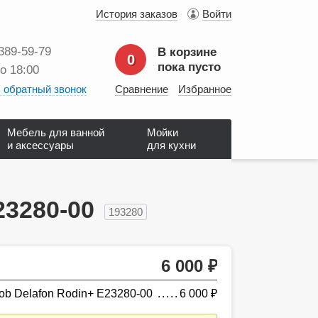
История заказов
Войти
 389‑59‑79
В корзине
0
пока пусто
до 18:00
 обратный звонок
Сравнение
Избранное
Мебель для ванной
Мойки
и аксессуары
для кухни
23280-00
193280
6 000
руб.
ob Delafon Rodin+ E23280-00
6 000
руб.