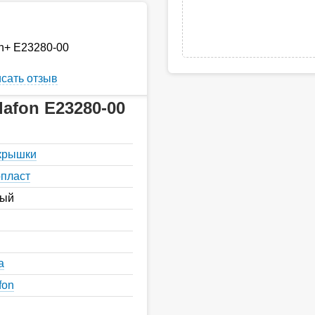
in+ E23280-00
сать отзыв
afon E23280-00
 крышки
пласт
ный
а
fon