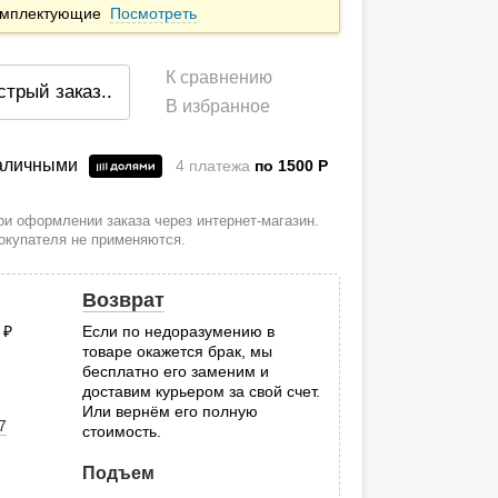
комплектующие
Посмотреть
К сравнению
стрый заказ
..
В избранное
наличными
4 платежа
по 1500
P
и оформлении заказа через интернет-магазин.
покупателя не применяются.
Возврат
0
руб.
Если по недоразумению в
товаре окажется брак, мы
.
бесплатно его заменим и
доставим курьером за свой счет.
Или вернём его полную
7
стоимость.
Подъем