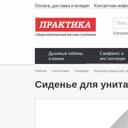
Оплата, доставка и возврат
Контактная инф
Наприм
Душевые кабины
Санфаянс и
и ванны
инсталляции
Главная
Сантехника
Санфаянс
Комплектующие для са
Сиденье для унита