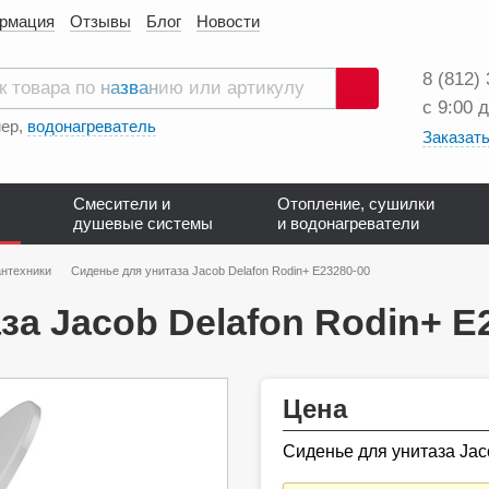
ормация
Отзывы
Блог
Новости
8 (812)
с 9:00 
Поиск
ер,
водонагреватель
Заказать
Смесители и
Отопление, сушилки
душевые системы
и водонагреватели
нтехники
Сиденье для унитаза Jacob Delafon Rodin+ E23280-00
за Jacob Delafon Rodin+ E
Цена
Сиденье для унитаза Jac