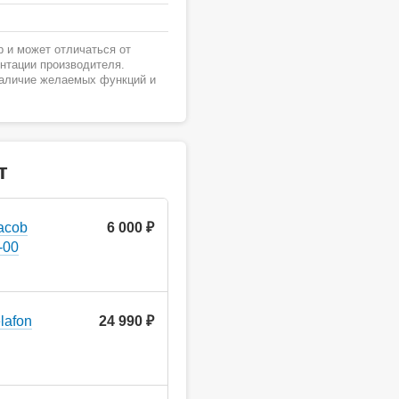
 и может отличаться от
ентации производителя.
наличие желаемых функций и
т
acob
6 000 ₽
-00
lafon
24 990 ₽