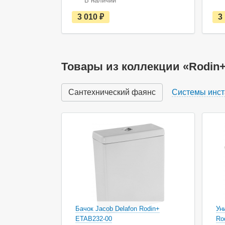
В наличии
е
3 010
руб.
3
с
т
ь
в
н
а
Товары из коллекции «Rodin
л
и
ч
Сантехнический фаянс
Системы инст
и
и
Акция
Ак
Бачок Jacob Delafon Rodin+
Ун
ETAB232-00
Ro