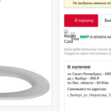
Не выбраны важные 
В корзину
Бы
и оплата 
Цены действительны только пр
Скидки по карте постоянного 
В наличии
по Санкт-Петербургу - 69
до г. Выборг - 890
руб.
по Лен. области - 60
/км
руб
Самовывоз по адресам:
г. Выборг, ул. Некрасова, 3