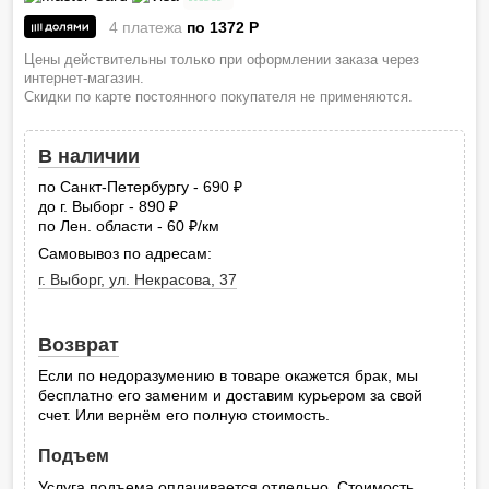
4 платежа
по 1372
P
Цены действительны только при оформлении заказа через
интернет-магазин.
Скидки по карте постоянного покупателя не применяются.
В наличии
по Санкт-Петербургу - 690
руб.
до г. Выборг - 890
руб.
по Лен. области - 60
/км
руб.
Самовывоз по адресам:
г. Выборг, ул. Некрасова, 37
Возврат
Если по недоразумению в товаре окажется брак, мы
бесплатно его заменим и доставим курьером за свой
счет. Или вернём его полную стоимость.
Подъем
Услуга подъема оплачивается отдельно. Стоимость