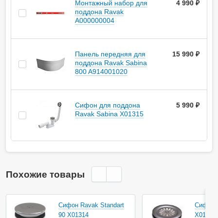
Монтажный набор для
4 990 ₽
поддона Ravak
A000000004
Панель передняя для
15 990 ₽
поддона Ravak Sabina
800 A914001020
Сифон для поддона
5 990 ₽
Ravak Sabina X01315
Похожие товары
Сифон Ravak Standart
Сифон R
90 X01314
X01308