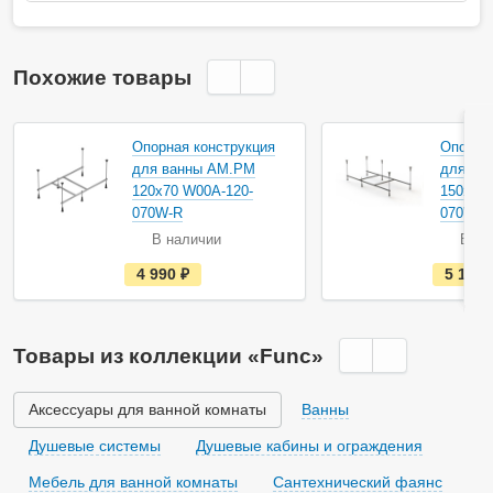
Похожие товары
Опорная конструкция
Опорная
для ванны AM.PM
для ва
120х70 W00A-120-
150х70
070W-R
070W-R
В наличии
В на
е
4 990
руб.
5 190
с
т
ь
в
н
Товары из коллекции «Func»
а
л
и
ч
Аксессуары для ванной комнаты
Ванны
и
и
Душевые системы
Душевые кабины и ограждения
Мебель для ванной комнаты
Сантехнический фаянс