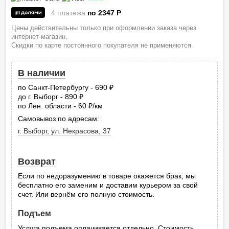
4 платежа
по 2347
P
Цены действительны только при оформлении заказа через
интернет-магазин.
Скидки по карте постоянного покупателя не применяются.
В наличии
по Санкт-Петербургу - 690
руб.
до г. Выборг - 890
руб.
по Лен. области - 60
/км
руб.
Самовывоз по адресам:
г. Выборг, ул. Некрасова, 37
Возврат
Если по недоразумению в товаре окажется брак, мы
бесплатно его заменим и доставим курьером за свой
счет. Или вернём его полную стоимость.
Подъем
Услуга подъема оплачивается отдельно. Стоимость