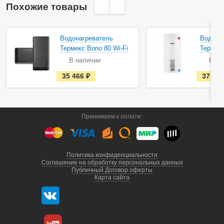
Похожие товары
Водонагреватель
Водона
Термекс Bono 80 Wi-Fi
Термек
В наличии
В на
е
35 466
руб.
37 89
с
т
ь
в
н
а
Принимаем к оплате:
л
и
ч
и
и
Политика конфиденциальности
Соглашение на обработку персональных данных
Публичный Договор оферты
Карта сайта