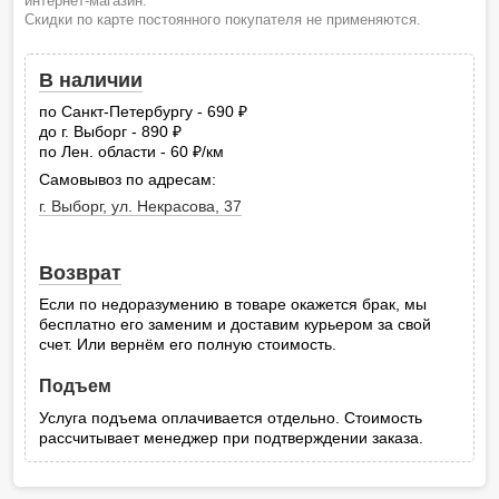
интернет-магазин.
Скидки по карте постоянного покупателя не применяются.
В наличии
по Санкт-Петербургу - 690
руб.
до г. Выборг - 890
руб.
по Лен. области - 60
/км
руб.
Самовывоз по адресам:
г. Выборг, ул. Некрасова, 37
Возврат
Если по недоразумению в товаре окажется брак, мы
бесплатно его заменим и доставим курьером за свой
счет. Или вернём его полную стоимость.
Подъем
Услуга подъема оплачивается отдельно. Стоимость
рассчитывает менеджер при подтверждении заказа.