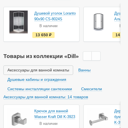
Акция
Душевой уголок Loranto
Душевой
90х90 CS-8024S
Альфа-
В наличии
В на
е
13 650
руб.
14 26
с
т
ь
в
н
Товары из коллекции «Dill»
а
л
и
ч
Аксессуары для ванной комнаты
Ванны
и
и
Душевые кабины и ограждения
Системы инсталляции сантехники
Смесители
Аксессуары для ванной комнаты: 14 товаров
Акция
Акция
Крючок для ванной
Держат
Wasser Kraft Dill K-3923
бумаги 
K-3996
В наличии