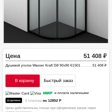
Цена
51 408
Душевой уголок Wasser Kraft Dill 90х90 61S01
51 408
ру
В корзину
Быстрый заказ
и оплата наличными
4 платежа
по 12852
P
Цены действительны только при оформлении заказа через