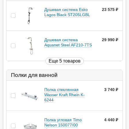
Душевая система Esko
23 575
руб.
Lagos Black ST205LGBL
Душевая система
29 990
руб.
Aquanet Steel AF210-7TS
Еще 5 товаров
Полки для ванной
Полка стеклянная
3 740
руб.
Wasser Kraft Rhein K-
6244
Полка угловая Timo
4 440
руб.
Nelson 150077/00