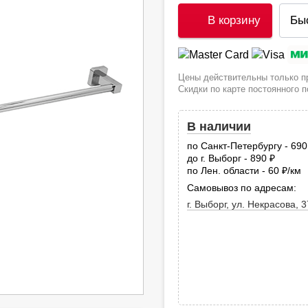
В корзину
Бы
Цены действительны только пр
Скидки по карте постоянного 
В наличии
по Санкт-Петербургу - 69
до г. Выборг - 890
руб.
по Лен. области - 60
/км
руб
Самовывоз по адресам:
г. Выборг, ул. Некрасова, 3