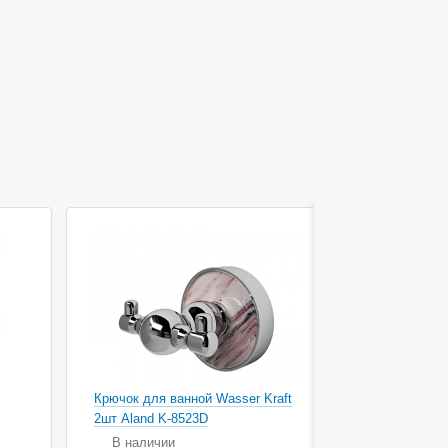
Крючок для ванной Wasser Kraft
Крючок для 
2шт Aland K-8523D
2шт Diemel 
В наличии
В наличи