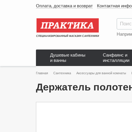
Оплата, доставка и возврат
Контактная инф
Наприм
Душевые кабины
Санфаянс и
и ванны
инсталляции
Главная
Сантехника
Аксессуары для ванной комнаты
Держатель полотене