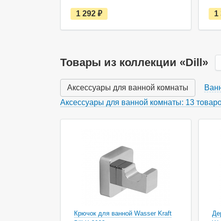
е
1 292
руб.
1
с
т
ь
в
н
а
Товары из коллекции «Dill»
л
и
ч
Аксессуары для ванной комнаты
Ван
и
и
Аксессуары для ванной комнаты: 13 товар
Акция
Ак
Крючок для ванной Wasser Kraft
Де