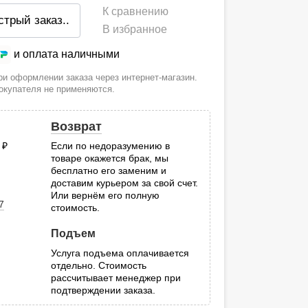
К сравнению
стрый заказ
..
В избранное
и оплата наличными
и оформлении заказа через интернет-магазин.
покупателя не применяются.
Возврат
0
руб.
Если по недоразумению в
товаре окажется брак, мы
.
бесплатно его заменим и
доставим курьером за свой счет.
Или вернём его полную
7
стоимость.
Подъем
Услуга подъема оплачивается
отдельно. Стоимость
рассчитывает менеджер при
подтверждении заказа.