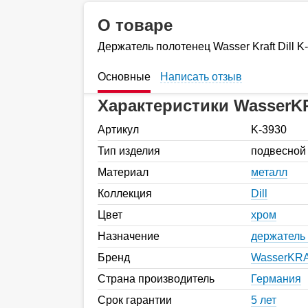
О товаре
Держатель полотенец Wasser Kraft Dill K
Основные
Написать отзыв
Характеристики WasserK
Артикул
K-3930
Тип изделия
подвесной
Материал
металл
Коллекция
Dill
Цвет
хром
Назначение
держатель
Бренд
WasserKR
Страна производитель
Германия
Срок гарантии
5 лет