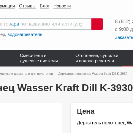
ормация
Отзывы
Блог
Новости
8 (812)
с 9:00 
Поиск
ер,
водонагреватель
Заказать
Смесители и
Отопление, сушилки
душевые системы
и водонагреватели
Крючки и держатели для полотенец
Держатель полотенец Wasser Kraft Dill K-3930
ц Wasser Kraft Dill K-3930
Цена
Держатель полотенец Wass