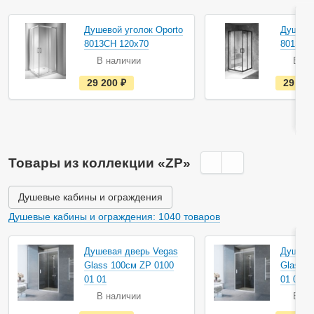
Душевой уголок Oporto
Душевой
8013CH 120x70
8013B 
В наличии
В на
е
29 200
руб.
29 70
с
т
ь
в
н
а
л
и
Товары из коллекции «ZP»
ч
и
и
Душевые кабины и ограждения
Душевые кабины и ограждения: 1040 товаров
Душевая дверь Vegas
Душева
Glass 100см ZP 0100
Glass 1
01 01
01 01
В наличии
В на