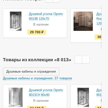
Душевой уголок Oporto
Душевой
8013B 120x70
Rovigo 
12070-0
В наличии
В на
е
29 700
руб.
с
30 01
т
ь
в
н
а
л
и
Товары из коллекции «8 013»
ч
и
и
Душевые кабины и ограждения
Душевые кабины и ограждения: 37 товаров
Душевой уголок Oporto
Душевой
8013CH 80x80
8013B 
В наличии
В на
е