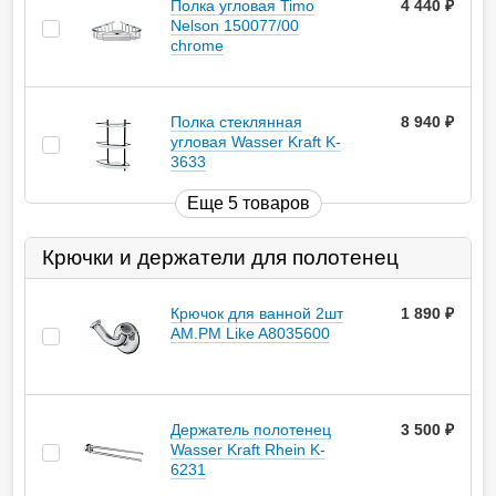
Полка угловая Timo
4 440
руб.
Nelson 150077/00
chrome
Полка стеклянная
8 940
руб.
угловая Wasser Kraft K-
3633
Еще 5 товаров
Крючки и держатели для полотенец
Крючок для ванной 2шт
1 890
руб.
AM.PM Like A8035600
Держатель полотенец
3 500
руб.
Wasser Kraft Rhein K-
6231