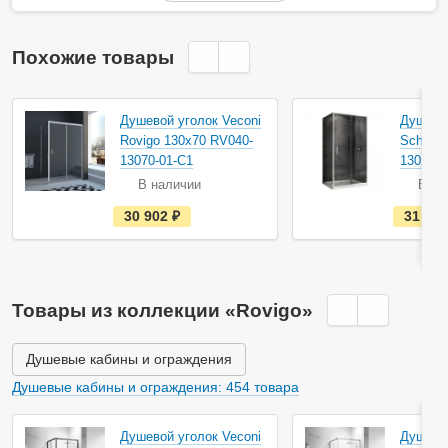
Похожие товары
Душевой уголок Veconi
Душевой
Rovigo 130х70 RV040-
Schwarz
13070-01-C1
130х70
В наличии
В на
е
30 902
руб.
31 50
с
т
ь
в
н
а
Товары из коллекции «Rovigo»
л
и
ч
и
Душевые кабины и ограждения
и
Душевые кабины и ограждения: 454 товара
Душевой уголок Veconi
Душевой