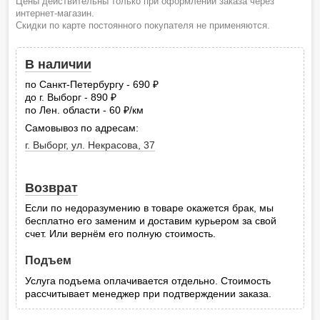
Цены действительны только при оформлении заказа через
интернет-магазин.
Скидки по карте постоянного покупателя не применяются.
В наличии
по Санкт-Петербургу - 690
руб.
до г. Выборг - 890
руб.
по Лен. области - 60
/км
руб.
Самовывоз по адресам:
г. Выборг, ул. Некрасова, 37
Возврат
Если по недоразумению в товаре окажется брак, мы
бесплатно его заменим и доставим курьером за свой
счет. Или вернём его полную стоимость.
Подъем
Услуга подъема оплачивается отдельно. Стоимость
рассчитывает менеджер при подтверждении заказа.