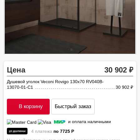
Цена
30 902
Душевой уголок Veconi Rovigo 130х70 RV040B-
13070-01-C1
30 902
ру
В корзину
Быстрый заказ
и оплата наличными
4 платежа
по 7725
P