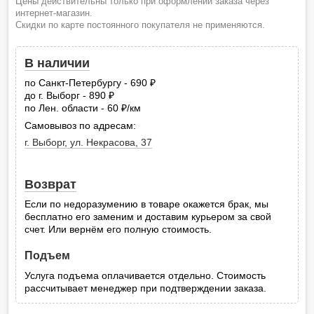
Цены действительны только при оформлении заказа через
интернет-магазин.
Скидки по карте постоянного покупателя не применяются.
В наличии
по Санкт-Петербургу - 690
руб.
до г. Выборг - 890
руб.
по Лен. области - 60
/км
руб.
Самовывоз по адресам:
г. Выборг, ул. Некрасова, 37
Возврат
Если по недоразумению в товаре окажется брак, мы
бесплатно его заменим и доставим курьером за свой
счет. Или вернём его полную стоимость.
Подъем
Услуга подъема оплачивается отдельно. Стоимость
рассчитывает менеджер при подтверждении заказа.