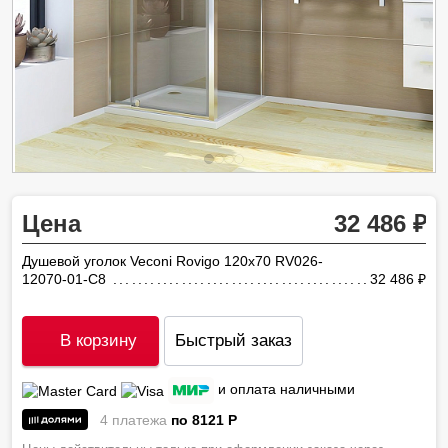
Цена
32 486
Душевой уголок Veconi Rovigo 120х70 RV026-
12070-01-C8
32 486
ру
В корзину
Быстрый заказ
и оплата наличными
4 платежа
по 8121
P