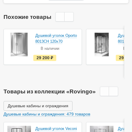
Похожие товары
Душевой уголок Oporto
Душевой
8013CH 120x70
8013B 
В наличии
В на
е
29 200
руб.
29 70
с
т
ь
в
н
а
л
и
Товары из коллекции «Rovingo»
ч
и
и
Душевые кабины и ограждения
Душевые кабины и ограждения: 479 товаров
Душевой уголок Veconi
Душевой