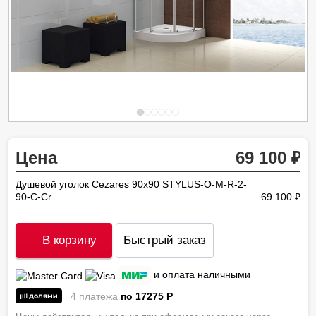
Цена
69 100
Душевой уголок Cezares 90х90 STYLUS-O-M-R-2-
90-C-Cr
69 100
ру
В корзину
Быстрый заказ
и оплата наличными
4 платежа
по 17275
P