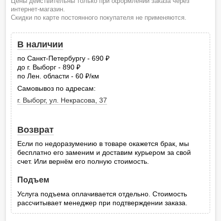
Цены действительны только при оформлении заказа через
интернет-магазин.
Скидки по карте постоянного покупателя не применяются.
В наличии
по Санкт-Петербургу - 690
руб.
до г. Выборг - 890
руб.
по Лен. области - 60
/км
руб.
Самовывоз по адресам:
г. Выборг, ул. Некрасова, 37
Возврат
Если по недоразумению в товаре окажется брак, мы
бесплатно его заменим и доставим курьером за свой
счет. Или вернём его полную стоимость.
Подъем
Услуга подъема оплачивается отдельно. Стоимость
рассчитывает менеджер при подтверждении заказа.