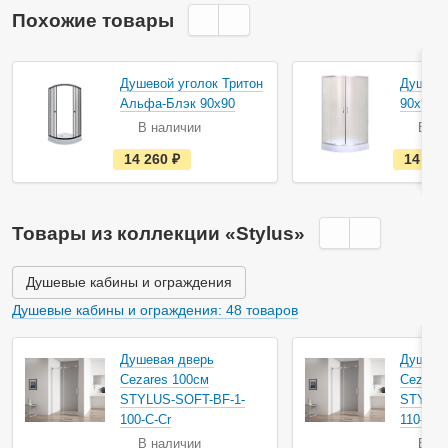
Похожие товары
Акция
Душевой уголок Тритон
Душевой
Альфа-Блэк 90х90
90х90 
В наличии
В на
е
14 260
руб.
14 62
с
т
ь
в
н
Товары из коллекции «Stylus»
а
л
и
ч
Душевые кабины и ограждения
и
и
Душевые кабины и ограждения: 48 товаров
Душевая дверь
Душева
Cezares 100см
Cezares
STYLUS-SOFT-BF-1-
STYLUS
100-C-Cr
110-C-C
В наличии
В на