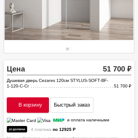
Цена
51 700
Душевая дверь Cezares 120см STYLUS-SOFT-BF-
1-120-C-Cr
51 700
ру
В корзину
Быстрый заказ
и оплата наличными
4 платежа
по 12925
P