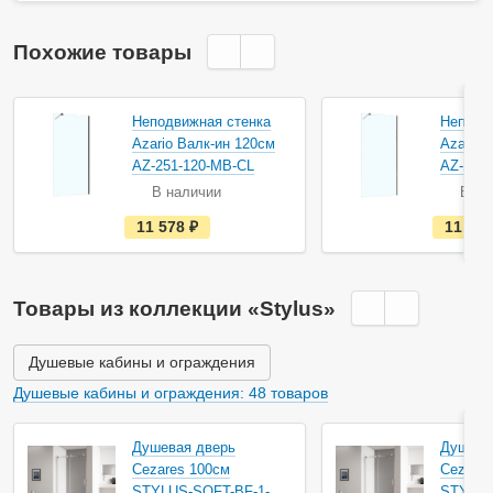
Похожие товары
Неподвижная стенка
Неподв
Azario Валк-ин 120см
Azario 
AZ-251-120-MB-CL
AZ-251
В наличии
В на
е
11 578
руб.
11 77
с
т
ь
в
н
Товары из коллекции «Stylus»
а
л
и
ч
Душевые кабины и ограждения
и
и
Душевые кабины и ограждения: 48 товаров
Душевая дверь
Душева
Cezares 100см
Cezares
STYLUS-SOFT-BF-1-
STYLUS