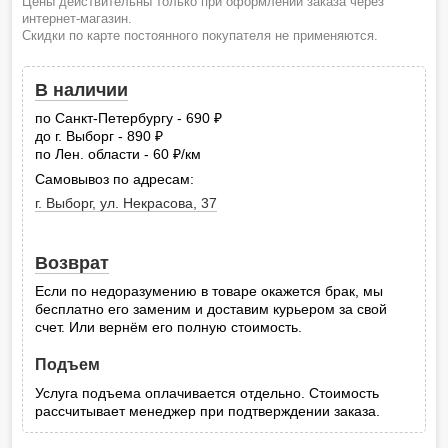
Цены действительны только при оформлении заказа через
интернет-магазин.
Скидки по карте постоянного покупателя не применяются.
В наличии
по Санкт-Петербургу - 690
руб.
до г. Выборг - 890
руб.
по Лен. области - 60
/км
руб.
Самовывоз по адресам:
г. Выборг, ул. Некрасова, 37
Возврат
Если по недоразумению в товаре окажется брак, мы
бесплатно его заменим и доставим курьером за свой
счет. Или вернём его полную стоимость.
Подъем
Услуга подъема оплачивается отдельно. Стоимость
рассчитывает менеджер при подтверждении заказа.