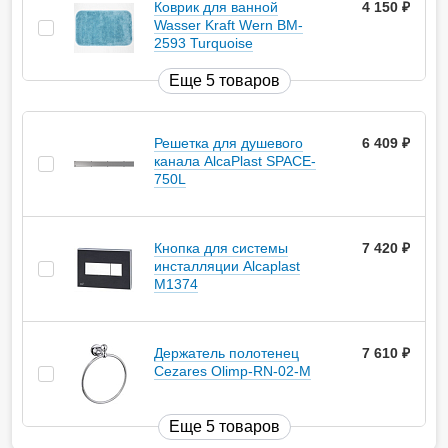
Коврик для ванной
4 150
руб.
Wasser Kraft Wern BM-
2593 Turquoise
Еще 5 товаров
Решетка для душевого
6 409
руб.
канала AlcaPlast SPACE-
750L
Кнопка для системы
7 420
руб.
инсталляции Alcaplast
M1374
Держатель полотенец
7 610
руб.
Cezares Olimp-RN-02-M
Еще 5 товаров