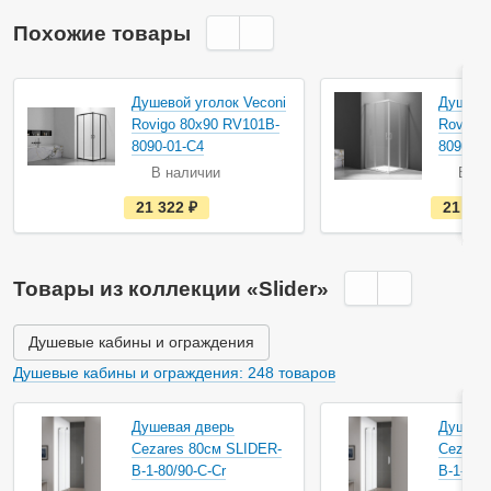
Похожие товары
Душевой уголок Veconi
Душевой
Rovigo 80х90 RV101B-
Rovigo 
8090-01-C4
8090-01
В наличии
В на
е
21 322
руб.
21 32
с
т
ь
в
н
Товары из коллекции «Slider»
а
л
и
ч
Душевые кабины и ограждения
и
и
Душевые кабины и ограждения: 248 товаров
Душевая дверь
Душева
Cezares 80см SLIDER-
Cezares
B-1-80/90-C-Cr
B-1-90/