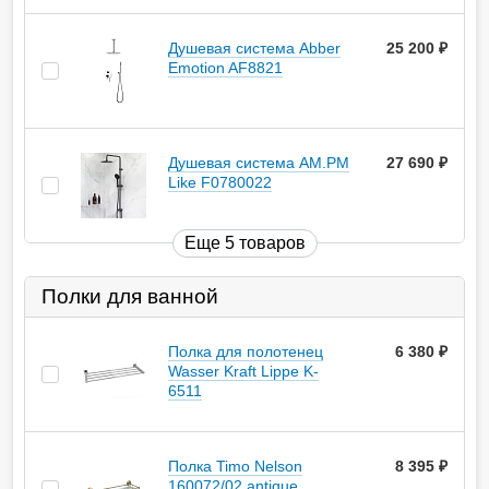
Душевая система Abber
25 200
руб.
Emotion AF8821
Душевая система AM.PM
27 690
руб.
Like F0780022
Еще 5 товаров
Полки для ванной
Полка для полотенец
6 380
руб.
Wasser Kraft Lippe K-
6511
Полка Timo Nelson
8 395
руб.
160072/02 antique