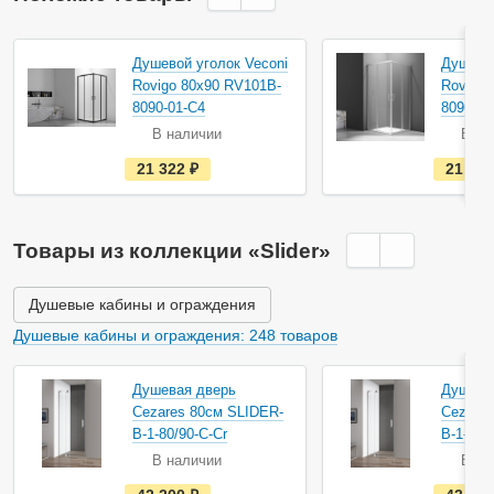
Душевой уголок Veconi
Душевой
Rovigo 80х90 RV101B-
Rovigo 
8090-01-C4
8090-01
В наличии
В на
е
21 322
руб.
21 32
с
т
ь
в
н
Товары из коллекции «Slider»
а
л
и
ч
Душевые кабины и ограждения
и
и
Душевые кабины и ограждения: 248 товаров
Душевая дверь
Душева
Cezares 80см SLIDER-
Cezares
B-1-80/90-C-Cr
B-1-90/
В наличии
В на
е