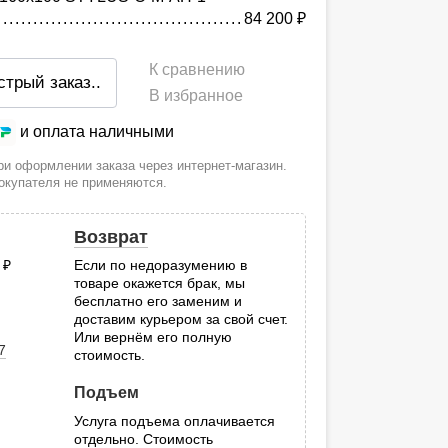
84 200
руб.
К сравнению
стрый заказ
..
В избранное
и оплата наличными
и оформлении заказа через интернет-магазин.
покупателя не применяются.
Возврат
0
руб.
Если по недоразумению в
товаре окажется брак, мы
.
бесплатно его заменим и
доставим курьером за свой счет.
Или вернём его полную
7
стоимость.
Подъем
Услуга подъема оплачивается
отдельно. Стоимость