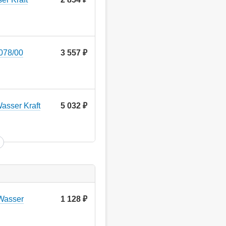
078/00
3 557
руб.
asser Kraft
5 032
руб.
Wasser
1 128
руб.