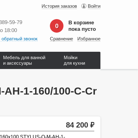
История заказов
Войти
 389‑59‑79
В корзине
0
пока пусто
до 18:00
 обратный звонок
Сравнение
Избранное
Мебель для ванной
Мойки
и аксессуары
для кухни
-AH-1-160/100-C-Cr
84 200
руб.
 160х100 STYLUS-O-M-AH-1-