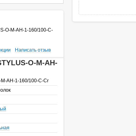
S-O-M-AH-1-160/100-C-
кции
Написать отзыв
 STYLUS-O-M-AH-
M-AH-1-160/100-C-Cr
голок
ный
ьная