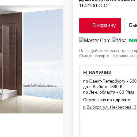
160/100-C-Cr
В корзину
Бы
Цены действительны только пр
Скидки по карте постоянного 
В наличии
по Санкт-Петербургу - 69
до г. Выборг - 890
руб.
по Лен. области - 60
/км
руб
Самовывоз по адресам:
г. Выборг, ул. Некрасова, 3