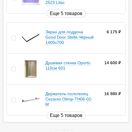
2523 Lilac
Еще 5 товаров
Экран для поддона
6 175
руб.
Good Door Stella Чёрный
1400x700
Душевая стенка Oporto
14 600
руб.
110см 601
Держатель полотенец
16 980
руб.
Cezares Olimp-TH06-02-
M
Еще 5 товаров