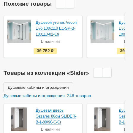
Похожие товары
Душевой уголок Veconi
Душевой
Evo 100х110 E1-SP-B-
Evo 100
100110-01-C9
100110-
В наличии
В на
е
39 752
руб.
39 75
с
т
ь
в
н
Товары из коллекции «Slider»
а
л
и
ч
Душевые кабины и ограждения
и
и
Душевые кабины и ограждения: 248 товаров
Душевая дверь
Душева
Cezares 80см SLIDER-
Cezares
B-1-80/90-C-Cr
B-1-90/
В наличии
В на