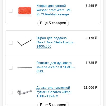
Коврик для ванной
3 255
руб.
Wasser Kraft Wern BM-
2573 Reddish orange
Еще 5 товаров
Экран для поддона
6 175
руб.
Good Door Stella Графит
1400x800
Решетка для душевого
6 725
руб.
канала AlcaPlast SPACE-
850L
Держатель туалетной
11 000
руб.
бумаги Cezares Olimp-
TH04-03/24-M
Еще 5 товаров