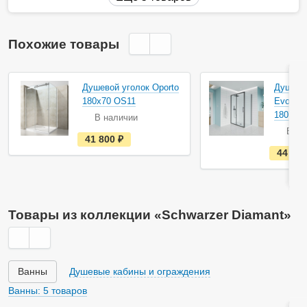
Похожие товары
Душевой уголок Oporto
Душевой
180х70 OS11
Evo 180
18070-0
В наличии
В на
е
41 800
руб.
с
44 30
т
ь
в
н
а
л
Товары из коллекции «Schwarzer Diamant»
и
ч
и
и
Ванны
Душевые кабины и ограждения
Ванны: 5 товаров