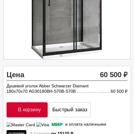
Цена
60 500
Душевой уголок Abber Schwarzer Diamant
180х70х70 AG30180BH-S70B-S70B
60 500
ру
В корзину
Быстрый заказ
и оплата наличными
4 платежа
по 15125
P