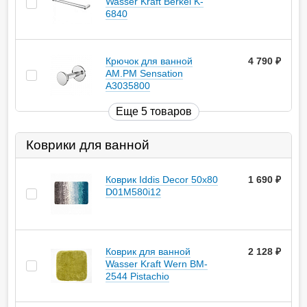
Wasser Kraft Berkel K-
6840
Крючок для ванной
4 790
руб.
AM.PM Sensation
A3035800
Еще 5 товаров
Коврики для ванной
Коврик Iddis Decor 50х80
1 690
руб.
D01M580i12
Коврик для ванной
2 128
руб.
Wasser Kraft Wern BM-
2544 Pistachio