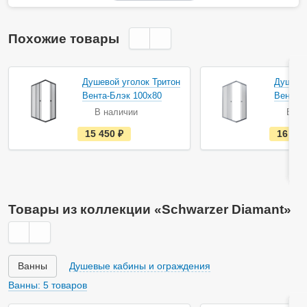
Похожие товары
Душевой уголок Тритон
Душевой
Вента-Блэк 100х80
Вента-
В наличии
В на
е
15 450
руб.
16 26
с
т
ь
в
н
а
л
Товары из коллекции «Schwarzer Diamant»
и
ч
и
и
Ванны
Душевые кабины и ограждения
Ванны: 5 товаров