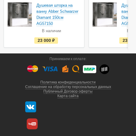
Душевая шторка на
Душева
ванну Abber Schwarzer
ванну A
Diamant 150см
Diamant
AG57150
AG5716
В наличии
В на
е
23 000
руб.
23 60
с
т
ь
в
Принимаем к оплате:
н
а
л
и
ч
и
Политика конфиденциальности
и
Соглашение на обработку персональных данных
Публичный Договор оферты
Карта сайта