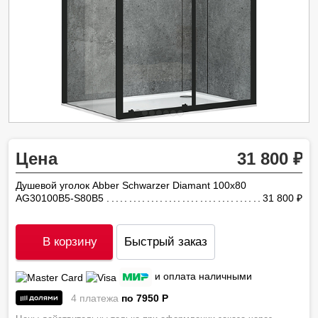
Цена
31 800
Душевой уголок Abber Schwarzer Diamant 100х80
AG30100B5-S80B5
31 800
ру
В корзину
Быстрый заказ
и оплата наличными
4 платежа
по 7950
P