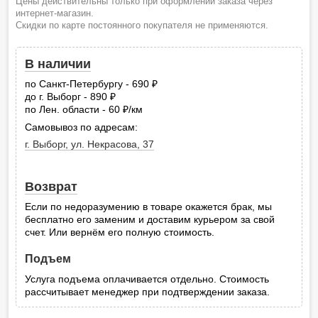
Цены действительны только при оформлении заказа через
интернет-магазин.
Скидки по карте постоянного покупателя не применяются.
В наличии
по Санкт-Петербургу - 690
руб.
до г. Выборг - 890
руб.
по Лен. области - 60
/км
руб.
Самовывоз по адресам:
г. Выборг, ул. Некрасова, 37
Возврат
Если по недоразумению в товаре окажется брак, мы
бесплатно его заменим и доставим курьером за свой
счет. Или вернём его полную стоимость.
Подъем
Услуга подъема оплачивается отдельно. Стоимость
рассчитывает менеджер при подтверждении заказа.