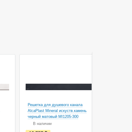
Решетка для душевого канала
AlcaPlast Mineral искуств.камень
Решетка дл
черный матовый MI1205-300
AlcaPlast 
В наличии
В наличи
е