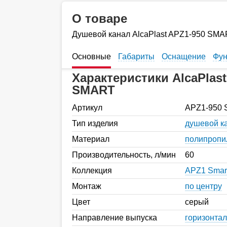
О товаре
Душевой канал AlcaPlast APZ1-950 SM
Основные
Габариты
Оснащение
Фун
Характеристики AlcaPlast
SMART
Артикул
APZ1-950
Тип изделия
душевой к
Материал
полипропи
Производительность, л/мин
60
Коллекция
APZ1 Smar
Монтаж
по центру
Цвет
серый
Направление выпуска
горизонта