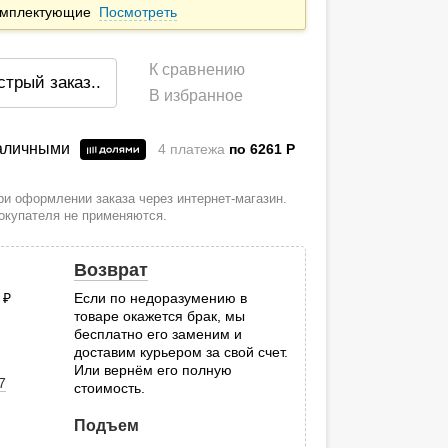
комплектующие
Посмотреть
К сравнению
стрый заказ
..
В избранное
наличными
4 платежа
по 6261
P
и оформлении заказа через интернет-магазин.
покупателя не применяются.
Возврат
0
руб.
Если по недоразумению в
товаре окажется брак, мы
.
бесплатно его заменим и
доставим курьером за свой счет.
Или вернём его полную
7
стоимость.
Подъем