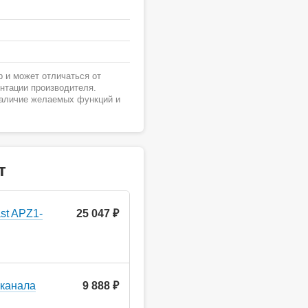
 и может отличаться от
ентации производителя.
наличие желаемых функций и
т
st APZ1-
25 047 ₽
 канала
9 888 ₽