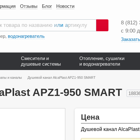
ормация
Отзывы
Блог
Новости
8 (812)
с 9:00 
Поиск
ер,
водонагреватель
Заказать
Смесители и
Отопление, сушилки
душевые системы
и водонагреватели
апы и каналы
Душевой канал AlcaPlast APZ1-950 SMART
aPlast APZ1-950 SMART
1883
Цена
Душевой канал AlcaPlas