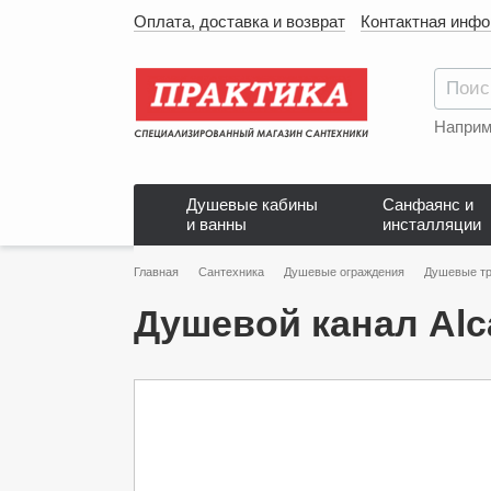
Оплата, доставка и возврат
Контактная инф
Наприм
Душевые кабины
Санфаянс и
и ванны
инсталляции
Главная
Сантехника
Душевые ограждения
Душевые тр
Душевой канал Alc