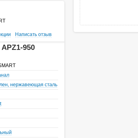
ART
кции
Написать отзыв
 APZ1-950
 SMART
анал
лен, нержавеющая сталь
t
льный