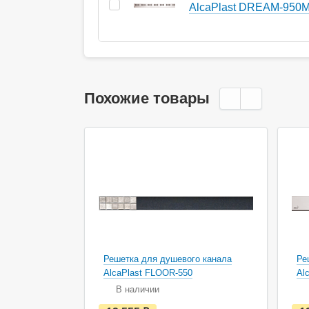
AlcaPlast DREAM-950
Похожие товары
Решетка для душевого канала
Ре
AlcaPlast FLOOR-550
Al
В наличии
е