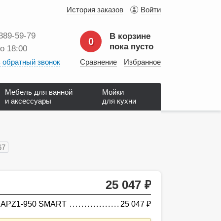
История заказов
Войти
 389‑59‑79
В корзине
0
пока пусто
до 18:00
 обратный звонок
Сравнение
Избранное
Мебель для ванной
Мойки
и аксессуары
для кухни
67
25 047
руб.
t APZ1-950 SMART
25 047
руб.