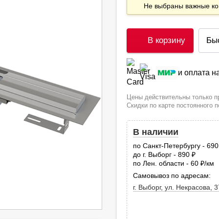
Не выбраны важные 
В корзину
Бы
и оплата 
Цены действительны только пр
Скидки по карте постоянного 
В наличии
по Санкт-Петербургу - 69
до г. Выборг - 890
руб.
по Лен. области - 60
/км
руб
Самовывоз по адресам:
г. Выборг, ул. Некрасова, 3