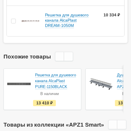
Решетка для душевого
10 334 ₽
канала AlcaPlast
DREAM-1050M
Похожие товары
Решетка для душевого
Душево
канала AlcaPlast
AlcaPla
PURE-1150BLACK
APZ10-
В наличии
В на
е
13 410
руб.
13 52
с
т
ь
в
н
Товары из коллекции «APZ1 Smart»
а
л