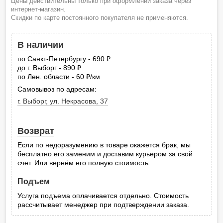
Цены действительны только при оформлении заказа через
интернет-магазин.
Скидки по карте постоянного покупателя не применяются.
В наличии
по Санкт-Петербургу - 690
руб.
до г. Выборг - 890
руб.
по Лен. области - 60
/км
руб.
Самовывоз по адресам:
г. Выборг, ул. Некрасова, 37
Возврат
Если по недоразумению в товаре окажется брак, мы
бесплатно его заменим и доставим курьером за свой
счет. Или вернём его полную стоимость.
Подъем
Услуга подъема оплачивается отдельно. Стоимость
рассчитывает менеджер при подтверждении заказа.