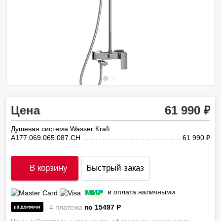
Цена
61 990
Душевая система Wasser Kraft
A177.069.065.087.CH
61 990
ру
В корзину
Быстрый заказ
и оплата наличными
4 платежа
по 15497
P