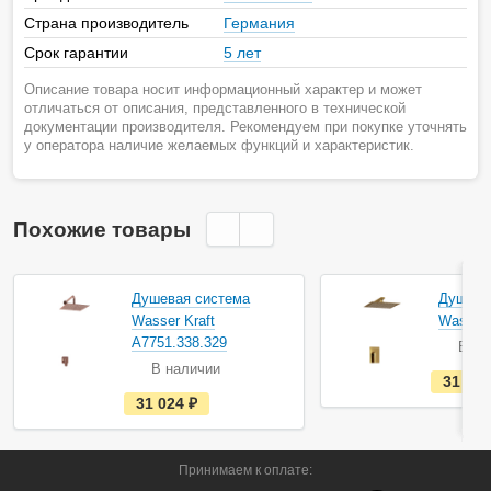
Страна производитель
Германия
Срок гарантии
5 лет
Описание товара носит информационный характер и может
отличаться от описания, представленного в технической
документации производителя. Рекомендуем при покупке уточнять
у оператора наличие желаемых функций и характеристик.
Похожие товары
Душевая система
Душева
Wasser Kraft
Wasser 
A7751.338.329
В на
В наличии
31 58
е
31 024
руб.
с
т
ь
в
Принимаем к оплате:
н