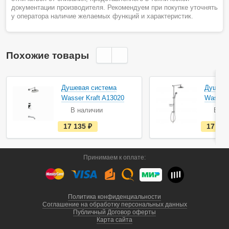
документации производителя. Рекомендуем при покупке уточнять
у оператора наличие желаемых функций и характеристик.
Похожие товары
Душевая система
Душева
Wasser Kraft A13020
Wasser 
В наличии
В на
е
17 135
руб.
17 70
с
т
ь
в
Принимаем к оплате:
н
а
л
и
ч
и
Политика конфиденциальности
и
Соглашение на обработку персональных данных
Публичный Договор оферты
Карта сайта