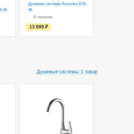
Душевая система Rossinka B35-
Душевая си
5-45
46
45
В наличии
В наличи
е
13 689
руб.
14 617
с
т
ь
в
н
а
л
и
ч
Душевые системы: 1 товар
и
и