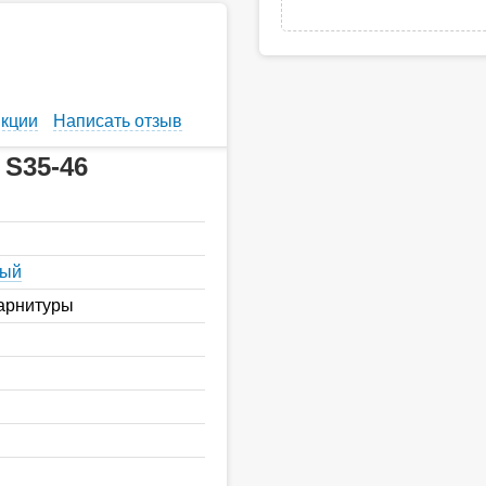
кции
Написать отзыв
 S35-46
ный
арнитуры