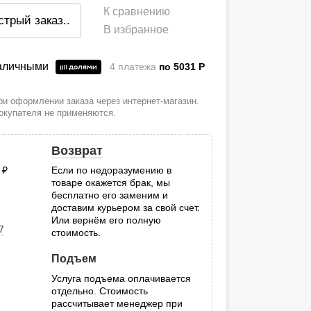
К сравнению
стрый заказ
..
В избранное
наличными
4 платежа
по 5031
P
и оформлении заказа через интернет-магазин.
покупателя не применяются.
Возврат
0
руб.
Если по недоразумению в
товаре окажется брак, мы
.
бесплатно его заменим и
доставим курьером за свой счет.
Или вернём его полную
7
стоимость.
Подъем
Услуга подъема оплачивается
отдельно. Стоимость
рассчитывает менеджер при