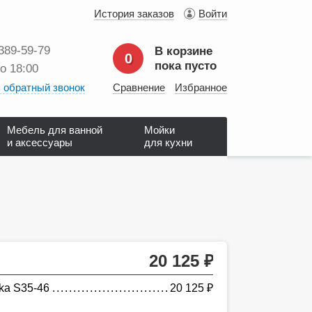
История заказов
Войти
 389‑59‑79
В корзине
0
пока пусто
до 18:00
 обратный звонок
Сравнение
Избранное
Мебель для ванной
Мойки
и аксессуары
для кухни
20 125
руб.
ka S35-46
20 125
руб.