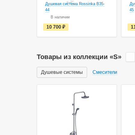
Душевая система Rossinka B35-
Ду
44
45
В наличии
е
10 700
руб.
1
с
т
ь
в
н
а
Товары из коллекции «S»
л
и
ч
Душевые системы
Смесители
и
и