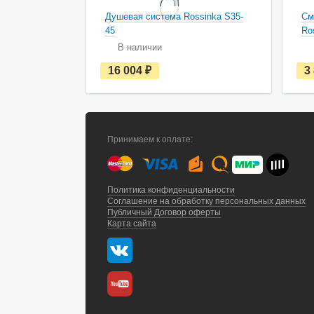
Душевая система Rossinka S35-
См
45
Ro
В наличии
е
16 004
руб.
3
с
т
ь
в
н
а
Принимаем к оплате:
л
и
ч
и
и
Политика конфиденциальности
Соглашение на обработку персональных данных
Публичный Договор оферты
Карта сайта