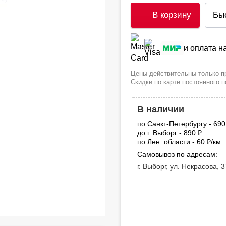
В корзину
Бы
и оплата 
Цены действительны только пр
Скидки по карте постоянного 
В наличии
по Санкт-Петербургу - 69
до г. Выборг - 890
руб.
по Лен. области - 60
/км
руб
Самовывоз по адресам:
г. Выборг, ул. Некрасова, 3