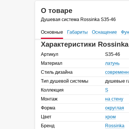
О товаре
Душевая система Rossinka S35-46
Основные
Габариты
Оснащение
Фун
Характеристики Rossinka
Артикул
S35-46
Материал
латунь
Стиль дизайна
современ
Тип душевой системы
душевые г
Коллекция
S
Монтаж
на стену
Форма
округлая
Цвет
хром
Бренд
Rossinka