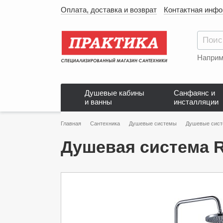
Оплата, доставка и возврат
Контактная инф
Наприм
Душевые кабины
Санфаянс и
и ванны
инсталляции
Главная
Сантехника
Душевые системы
Душевые сис
Душевая система R