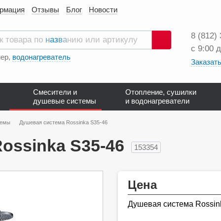
ормация
Отзывы
Блог
Новости
8 (812)
с 9:00 
Поиск
ер,
водонагреватель
Заказать
Смесители и
Отопление, сушилки
душевые системы
и водонагреватели
темы
Душевая система Rossinka S35-46
ossinka S35-46
153354
Цена
Душевая система Rossin