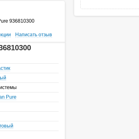
Pure 936810300
кции
Написать отзыв
36810300
астик
ный
истемы
an Pure
товый