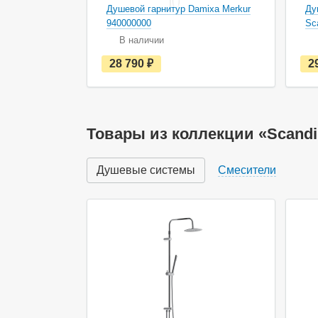
Душевой гарнитур Damixa Merkur
Ду
940000000
Sc
В наличии
е
28 790
руб.
2
с
т
ь
в
н
а
Товары из коллекции «Scandi
л
и
ч
Душевые системы
Смесители
и
и