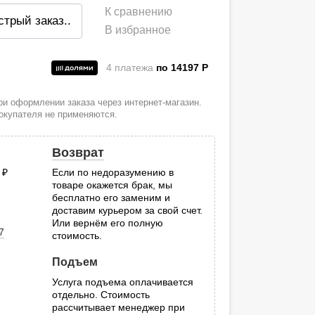
К сравнению
стрый заказ
..
В избранное
4 платежа
по 14197
P
и
и оформлении заказа через интернет-магазин.
покупателя не применяются.
Возврат
0
руб.
Если по недоразумению в
товаре окажется брак, мы
.
бесплатно его заменим и
доставим курьером за свой счет.
Или вернём его полную
7
стоимость.
Подъем
Услуга подъема оплачивается
отдельно. Стоимость
рассчитывает менеджер при