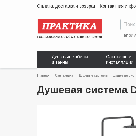
Оплата, доставка и возврат
Контактная инф
Наприм
Душевые кабины
Санфаянс и
и ванны
инсталляции
Главная
Сантехника
Душевые системы
Душевые сис
Душевая система D