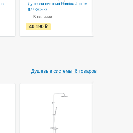
on
Душевая система Damixa Jupiter
Душевая сис
977730300
977760000
В наличии
В наличи
е
40 190
руб.
43 690
с
т
ь
в
н
а
л
и
ч
Душевые системы: 6 товаров
и
и