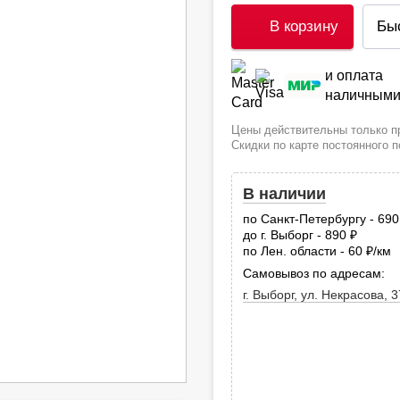
В корзину
Бы
и оплата
наличным
Цены действительны только пр
Скидки по карте постоянного 
В наличии
по Санкт-Петербургу - 69
до г. Выборг - 890
руб.
по Лен. области - 60
/км
руб
Самовывоз по адресам:
г. Выборг, ул. Некрасова, 3