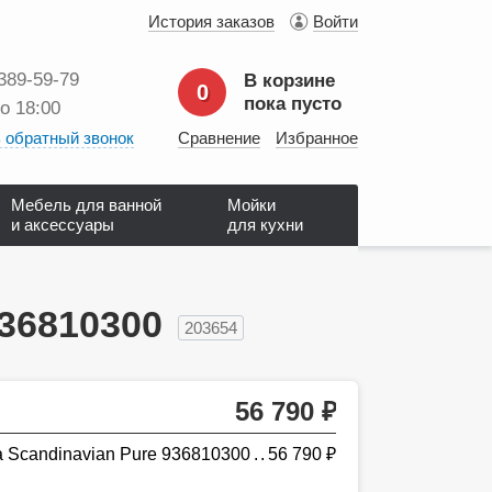
История заказов
Войти
 389‑59‑79
В корзине
0
пока пусто
до 18:00
 обратный звонок
Сравнение
Избранное
Мебель для ванной
Мойки
и аксессуары
для кухни
936810300
203654
56 790
руб.
 Scandinavian Pure 936810300
56 790
руб.