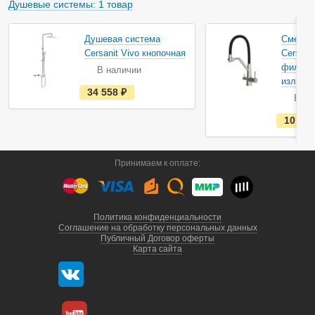
и
Душевые системы: 1 товар
Душевая система
Смесит
Cersanit Vivo кнопочная
Cersanit
фильтр
В наличии
изливом
е
34 558
руб.
В на
с
т
ь
10 95
в
н
а
л
Принимаем к оплате:
и
ч
и
и
Политика конфиденциальности
Соглашение на обработку персональных данных
Публичный Договор оферты
Карта сайта