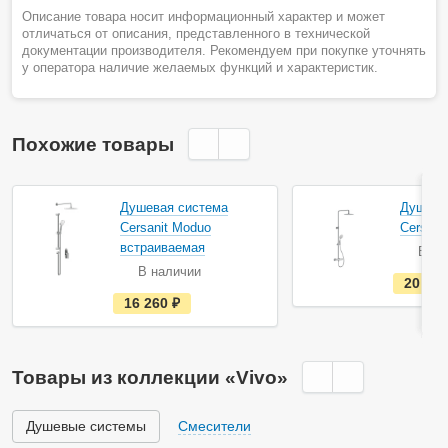
Описание товара носит информационный характер и может
отличаться от описания, представленного в технической
документации производителя. Рекомендуем при покупке уточнять
у оператора наличие желаемых функций и характеристик.
Похожие товары
Душевая система
Душева
Cersanit Moduo
Cersani
встраиваемая
В на
В наличии
20 32
е
16 260
руб.
с
т
ь
в
н
Товары из коллекции «Vivo»
а
л
и
ч
Душевые системы
Смесители
и