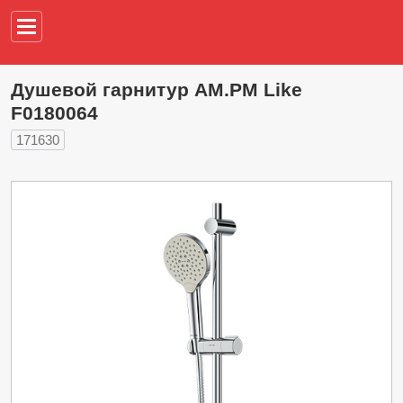
Например,
водонагреват
Душевой гарнитур AM.PM Like
F0180064
171630