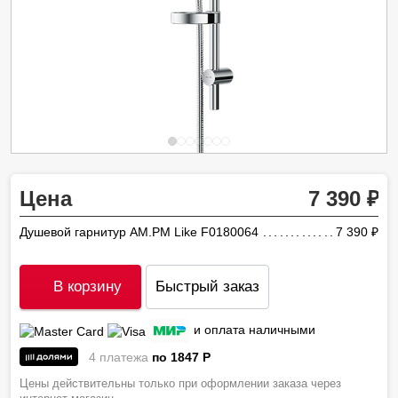
Цена
7 390
Душевой гарнитур AM.PM Like F0180064
7 390
ру
В корзину
Быстрый заказ
и оплата наличными
4 платежа
по 1847
P
Цены действительны только при оформлении заказа через