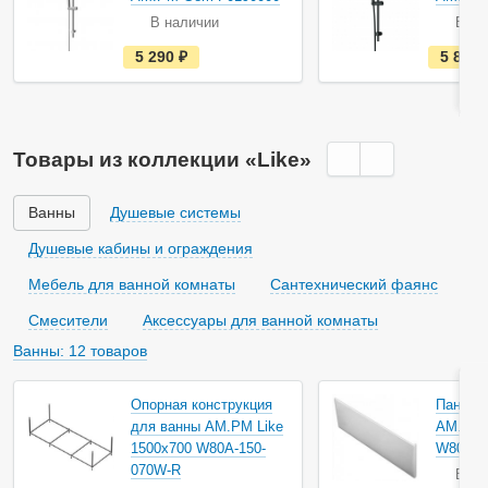
В наличии
В на
е
5 290
руб.
5 890
с
т
ь
в
н
а
Товары из коллекции «Like»
л
и
ч
и
Ванны
Душевые системы
и
Душевые кабины и ограждения
Мебель для ванной комнаты
Сантехнический фаянс
Смесители
Аксессуары для ванной комнаты
Ванны: 12 товаров
Опорная конструкция
Панель
для ванны AM.PM Like
AM.PM 
1500х700 W80A-150-
W80A-1
070W-R
В на