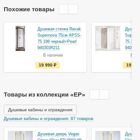
Похожие товары
Душевая стенка Ravak
Душева
Supernova 75см APSS-
Supern
75 198 черный+Pearl
75 198 
940303R211
94030U
В наличии
В на
е
19 990
руб.
19 99
с
т
ь
в
н
а
Товары из коллекции «EP»
л
и
ч
и
Душевые кабины и ограждения
и
Душевые кабины и ограждения: 87 товаров
Душевая дверь Vegas
Душева