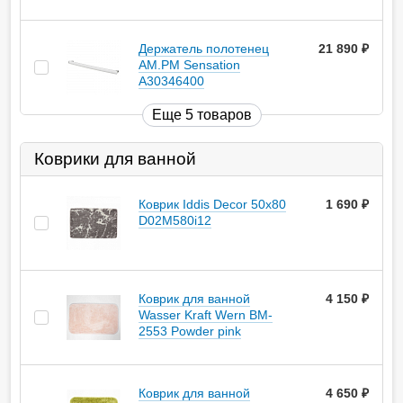
Держатель полотенец
21 890
руб.
AM.PM Sensation
A30346400
Еще 5 товаров
Коврики для ванной
Коврик Iddis Decor 50х80
1 690
руб.
D02M580i12
Коврик для ванной
4 150
руб.
Wasser Kraft Wern BM-
2553 Powder pink
Коврик для ванной
4 650
руб.