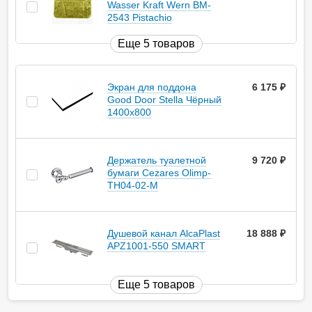
Wasser Kraft Wern BM-
2543 Pistachio
Еще 5 товаров
Экран для поддона
6 175
руб.
Good Door Stella Чёрный
1400x800
Держатель туалетной
9 720
руб.
бумаги Cezares Olimp-
TH04-02-M
Душевой канал AlcaPlast
18 888
руб.
APZ1001-550 SMART
Еще 5 товаров