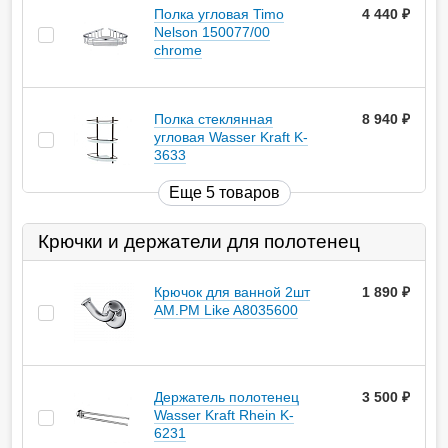
Полка угловая Timo
4 440
руб.
Nelson 150077/00
chrome
Полка стеклянная
8 940
руб.
угловая Wasser Kraft K-
3633
Еще 5 товаров
Крючки и держатели для полотенец
Крючок для ванной 2шт
1 890
руб.
AM.PM Like A8035600
Держатель полотенец
3 500
руб.
Wasser Kraft Rhein K-
6231