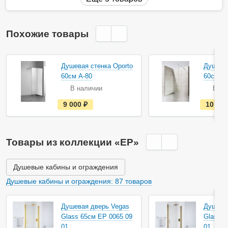
Похожие товары
Душевая стенка Oporto
Душевая
60см А-80
60см O
В наличии
В на
е
9 000
руб.
10 30
с
т
ь
в
н
Товары из коллекции «EP»
а
л
и
ч
Душевые кабины и ограждения
и
и
Душевые кабины и ограждения: 87 товаров
Душевая дверь Vegas
Душева
Glass 65см EP 0065 09
Glass 6
01
01