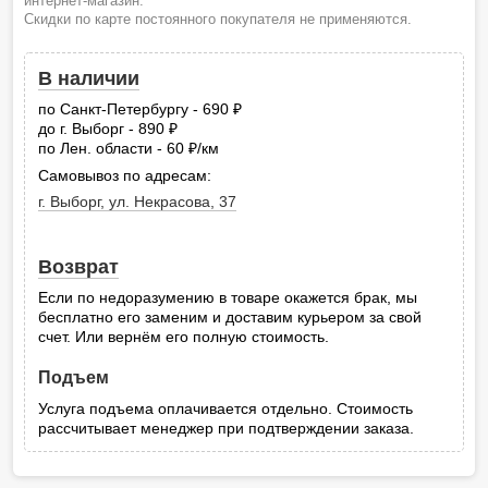
интернет-магазин.
Скидки по карте постоянного покупателя не применяются.
В наличии
по Санкт-Петербургу - 690
руб.
до г. Выборг - 890
руб.
по Лен. области - 60
/км
руб.
Самовывоз по адресам:
г. Выборг, ул. Некрасова, 37
Возврат
Если по недоразумению в товаре окажется брак, мы
бесплатно его заменим и доставим курьером за свой
счет. Или вернём его полную стоимость.
Подъем
Услуга подъема оплачивается отдельно. Стоимость
рассчитывает менеджер при подтверждении заказа.