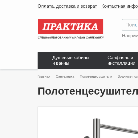
Оплата, доставка и возврат
Контактная инф
Наприм
Душевые кабины
Санфаянс и
и ванны
инсталляции
Главная
Сантехника
Полотенцесушители
Водяные по
Полотенцесушитель