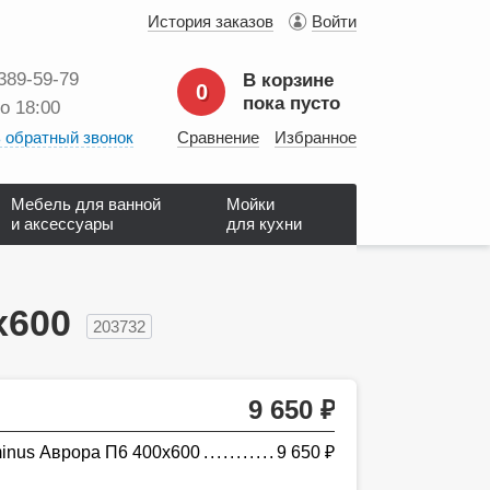
История заказов
Войти
 389‑59‑79
В корзине
0
пока пусто
до 18:00
 обратный звонок
Сравнение
Избранное
Мебель для ванной
Мойки
и аксессуары
для кухни
х600
203732
9 650
руб.
inus Аврора П6 400х600
9 650
руб.