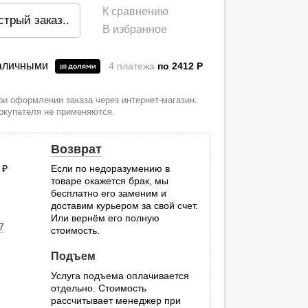
К сравнению
стрый заказ
..
В избранное
наличными
4 платежа
по 2412
P
и оформлении заказа через интернет-магазин.
покупателя не применяются.
Возврат
0
руб.
Если по недоразумению в
товаре окажется брак, мы
.
бесплатно его заменим и
доставим курьером за свой счет.
Или вернём его полную
7
стоимость.
Подъем
Услуга подъема оплачивается
отдельно. Стоимость
рассчитывает менеджер при