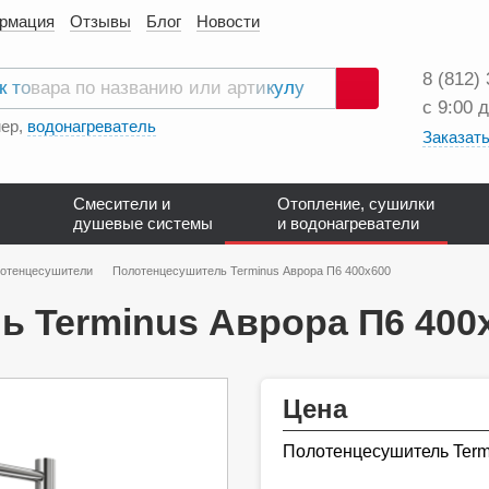
ормация
Отзывы
Блог
Новости
8 (812)
с 9:00 
Поиск
ер,
водонагреватель
Заказать
Смесители и
Отопление, сушилки
душевые системы
и водонагреватели
лотенцесушители
Полотенцесушитель Terminus Аврора П6 400х600
 Terminus Аврора П6 400
Цена
Полотенцесушитель Term