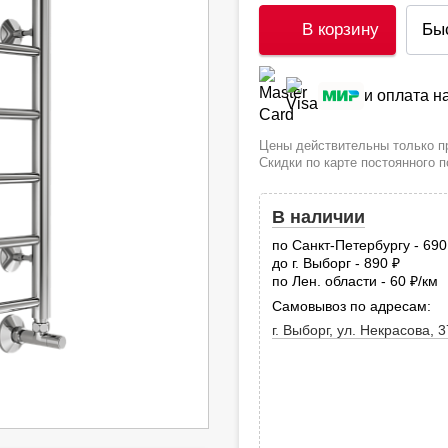
В корзину
Бы
и оплата 
Цены действительны только пр
Скидки по карте постоянного 
В наличии
по Санкт-Петербургу - 69
до г. Выборг - 890
руб.
по Лен. области - 60
/км
руб
Самовывоз по адресам:
г. Выборг, ул. Некрасова, 3