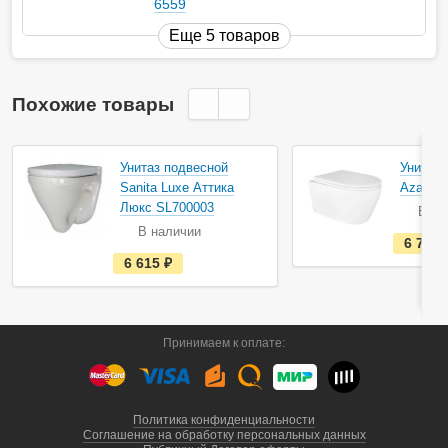
6559
Еще 5 товаров
Похожие товары
Акция
Унитаз подвесной
Унитаз 
Sanita Luxe Аттика
Azario 
Люкс SL700003
В на
В наличии
6 720
е
6 615
руб.
с
т
ь
в
н
а
Принимаем к оплате:
л
и
ч
и
и
Политика конфиденциальности
Соглашение на обработку персональных данных