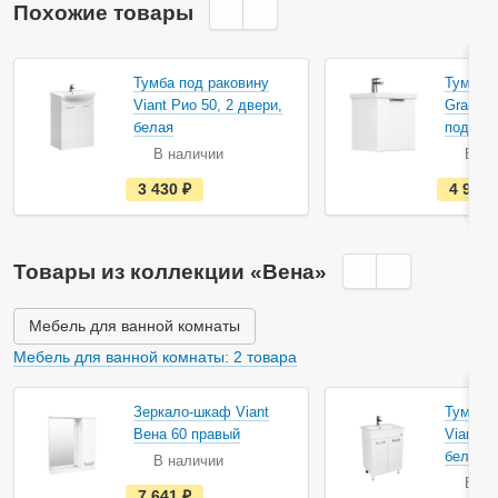
Похожие товары
Тумба под раковину
Тумба п
Viant Рио 50, 2 двери,
Gradeon
белая
подвес
В наличии
В на
е
3 430
руб.
4 919
с
т
ь
в
н
Товары из коллекции «Вена»
а
л
и
ч
Мебель для ванной комнаты
и
и
Мебель для ванной комнаты: 2 товара
Зеркало-шкаф Viant
Тумба п
Вена 60 правый
Viant В
белая
В наличии
В на
е
7 641
руб.