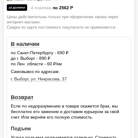
4 платежа
по 2562
P
Цены действительны только при оформлении заказа через
интернет-магазин.
Скидки по карте постоянного покупателя не применяются.
В наличии
по Санкт-Петербургу - 690
руб.
до г. Выборг - 890
руб.
по Лен. области - 60
/км
руб.
Самовывоз по адресам:
г. Выборг, ул. Некрасова, 37
Возврат
Если по недоразумению в товаре окажется брак, мы
бесплатно его заменим и доставим курьером за свой
счет. Или вернём его полную стоимость.
Подъем
Услуга подъема оплачивается отдельно. Стоимость