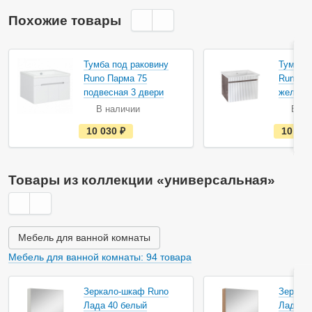
Похожие товары
Тумба под раковину
Тумба п
Runo Парма 75
Runo М
подвесная 3 двери
железн
В наличии
В на
е
10 030
руб.
10 63
с
т
ь
в
н
Товары из коллекции «универсальная»
а
л
и
ч
и
и
Мебель для ванной комнаты
Мебель для ванной комнаты: 94 товара
Зеркало-шкаф Runo
Зеркал
Лада 40 белый
Лада 4