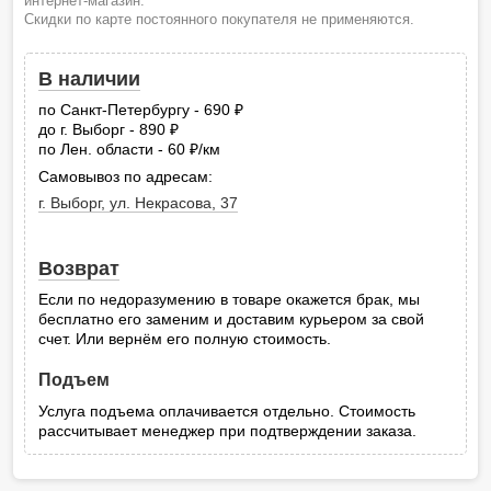
интернет-магазин.
Скидки по карте постоянного покупателя не применяются.
В наличии
по Санкт-Петербургу - 690
руб.
до г. Выборг - 890
руб.
по Лен. области - 60
/км
руб.
Самовывоз по адресам:
г. Выборг, ул. Некрасова, 37
Возврат
Если по недоразумению в товаре окажется брак, мы
бесплатно его заменим и доставим курьером за свой
счет. Или вернём его полную стоимость.
Подъем
Услуга подъема оплачивается отдельно. Стоимость
рассчитывает менеджер при подтверждении заказа.