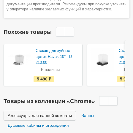
документации производителя. Рекомендуем при покупке уточнять
у оператора наличие желаемых функций и характеристик.
Похожие товары
Акция
Стакан для зубных
Стакан 
щеток Ravak 10° TD
щеток R
210.00
210.20 
В наличии
В на
е
5 490
руб.
5 990
с
т
ь
в
н
Товары из коллекции «Chrome»
а
л
и
ч
Аксессуары для ванной комнаты
Ванны
и
и
Душевые кабины и ограждения