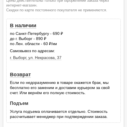
Цены действительны только при оформлении заказа через
интернет-магазин.
Скидки по карте постоянного покупателя не применяются.
В наличии
по Санкт-Петербургу - 690
руб.
до г. Выборг - 890
руб.
по Лен. области - 60
/км
руб.
Самовывоз по адресам:
г. Выборг, ул. Некрасова, 37
Возврат
Если по недоразумению в товаре окажется брак, мы
бесплатно его заменим и доставим курьером за свой
счет. Или вернём его полную стоимость.
Подъем
Услуга подъема оплачивается отдельно. Стоимость
рассчитывает менеджер при подтверждении заказа.