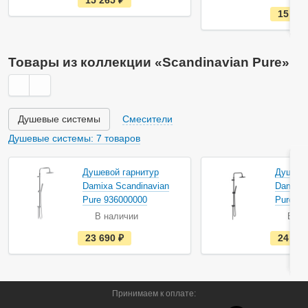
15 265
руб.
с
15 49
т
ь
в
н
а
Товары из коллекции «Scandinavian Pure»
л
и
ч
и
и
Душевые системы
Смесители
Душевые системы: 7 товаров
Душевой гарнитур
Душево
Damixa Scandinavian
Damixa 
Pure 936000000
Pure 93
В наличии
В на
е
23 690
руб.
24 49
с
т
ь
в
н
а
Принимаем к оплате:
л