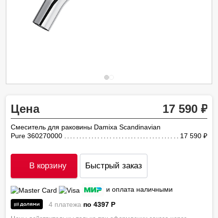
Цена
17 590
Смеситель для раковины Damixa Scandinavian
Pure 360270000
17 590
ру
В корзину
Быстрый заказ
и оплата наличными
4 платежа
по 4397
P