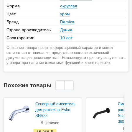
Форма
округлая
Цвет
хром
Бренд
Damixa
Страна производитель
Дания
Срок гарантии
10 лет
Описание товара носит информационный характер и может
отличаться от описания, представленного в технической
документации производителя. Рекомендуем при покупке уточнять
у оператора наличие желаемых функций и характеристик.
Похожие товары
Сенсорный смеситель
Смесит
для раковины Esko
ракови
SNR28
Scandin
360270
В наличии
В на
е