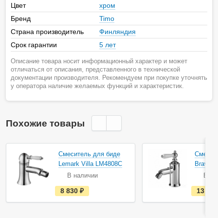
Цвет
хром
Бренд
Timo
Страна производитель
Финляндия
Срок гарантии
5 лет
Описание товара носит информационный характер и может
отличаться от описания, представленного в технической
документации производителя. Рекомендуем при покупке уточнять
у оператора наличие желаемых функций и характеристик.
Похожие товары
Смеситель для биде
Смесит
Lemark Villa LM4808C
Bravat 
В наличии
В на
е
8 830
руб.
13 12
с
т
ь
в