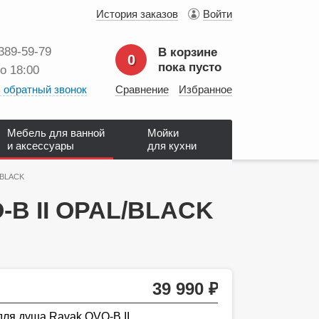
История заказов
Войти
 389‑59‑79
В корзине
0
пока пусто
до 18:00
 обратный звонок
Сравнение
Избранное
Мебель для ванной
Мойки
и аксессуары
для кухни
/BLACK
-B II OPAL/BLACK
39 990
руб.
для душа Ravak OVO-B II