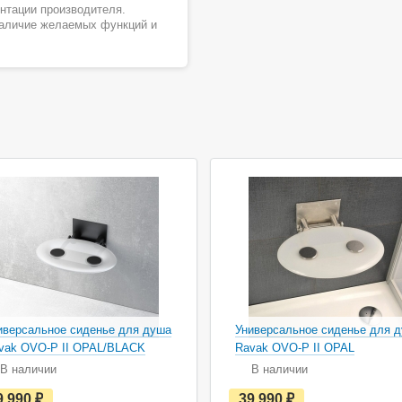
ентации производителя.
наличие желаемых функций и
иверсальное сиденье для душа
Универсальное сиденье для 
vak OVO-P II OPAL/BLACK
Ravak OVO-P II OPAL
В наличии
В наличии
е
е
9 990
руб.
39 990
руб.