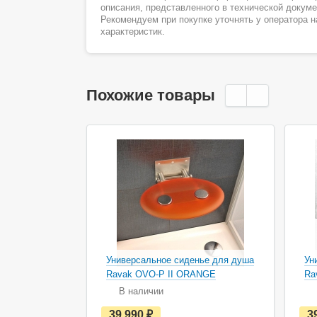
описания, представленного в технической докум
Рекомендуем при покупке уточнять у оператора 
характеристик.
Похожие товары
Универсальное сиденье для душа
Ун
Ravak OVO-P II ORANGE
Ra
В наличии
е
39 990
руб.
3