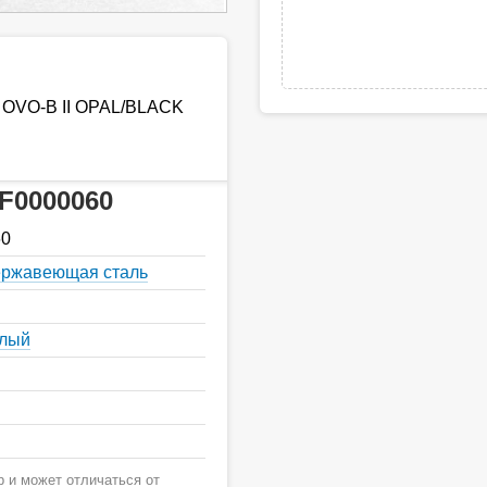
 OVO-B II OPAL/BLACK
F0000060
60
нержавеющая сталь
елый
 и может отличаться от