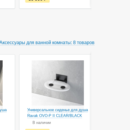
с
т
ь
в
н
а
л
и
ч
Аксессуары для ванной комнаты: 8 товаров
и
и
душа
Универсальное сиденье для душа
Универсаль
Ravak OVO-P II CLEAR/BLACK
Ravak OVO-
В наличии
В наличи