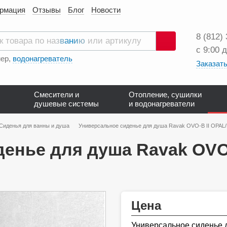
ормация
Отзывы
Блог
Новости
8 (812)
с 9:00 
Поиск
ер,
водонагреватель
Заказать
Смесители и
Отопление, сушилки
душевые системы
и водонагреватели
Сиденья для ванны и душа
Универсальное сиденье для душа Ravak OVO-B II OPAL
денье для душа Ravak OVO
Цена
Универсальное сиденье 