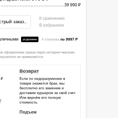
39 990
руб.
К сравнению
стрый заказ
..
В избранное
наличными
4 платежа
по 9997
P
и оформлении заказа через интернет-магазин.
покупателя не применяются.
Возврат
0
руб.
Если по недоразумению в
товаре окажется брак, мы
.
бесплатно его заменим и
доставим курьером за свой счет.
Или вернём его полную
7
стоимость.
Подъем