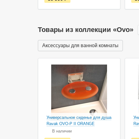
с
т
ь
в
н
а
Товары из коллекции «Ovo»
л
и
ч
Аксессуары для ванной комнаты
и
и
Универсальное сиденье для душа
Ун
Ravak OVO-P II ORANGE
Ra
В наличии