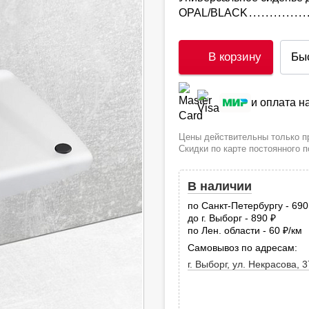
OPAL/BLACK
В корзину
Бы
и оплата 
Цены действительны только пр
Скидки по карте постоянного 
В наличии
по Санкт-Петербургу - 69
до г. Выборг - 890
руб.
по Лен. области - 60
/км
руб
Самовывоз по адресам:
г. Выборг, ул. Некрасова, 3