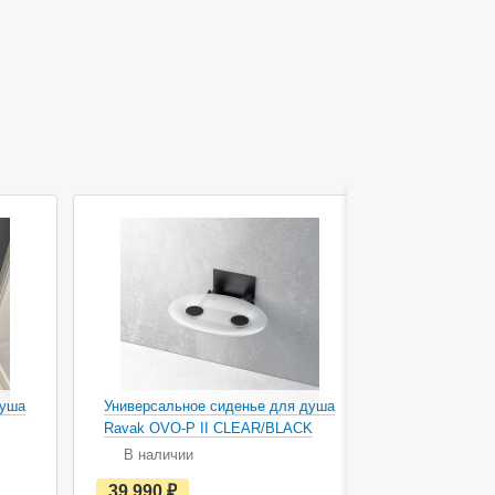
душа
Универсальное сиденье для душа
Универсаль
Ravak OVO-P II CLEAR/BLACK
Ravak OVO-
В наличии
В наличи
е
39 990
руб.
39 990