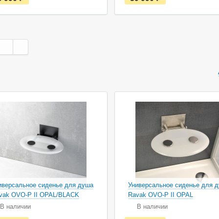
с
с
т
т
ь
ь
в
в
н
н
а
а
л
л
и
и
ч
ч
и
и
и
и
иверсальное сиденье для душа
Универсальное сиденье для 
vak OVO-P II OPAL/BLACK
Ravak OVO-P II OPAL
В наличии
В наличии