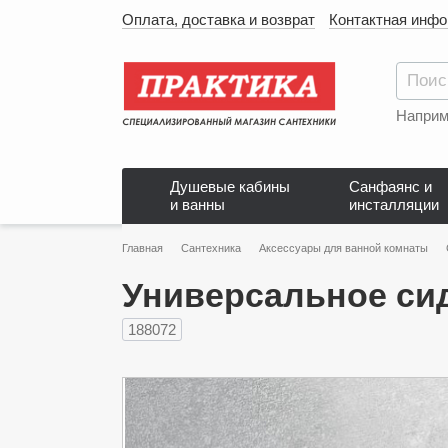
Оплата, доставка и возврат
Контактная инф
Наприм
Душевые кабины
Санфаянс и
и ванны
инсталляции
Главная
Сантехника
Аксессуары для ванной комнаты
Универсальное си
188072